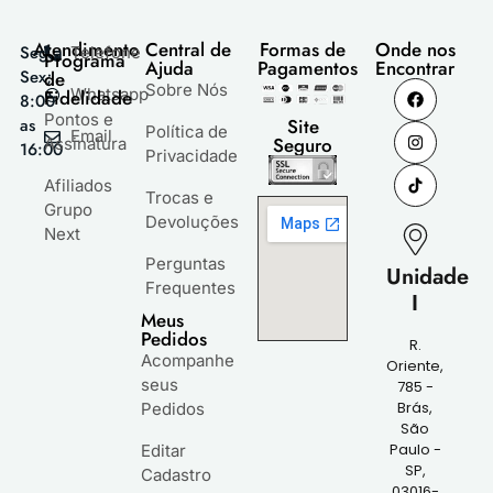
Atendimento
Central de
Formas de
Onde nos
Seg a
Telefone
Programa
Ajuda
Pagamentos
Encontrar
Sex;
de
Sobre Nós
Whatsapp
Fidelidade
8:00
Pontos e
Site
as
Política de
Email
Seguro
Assinatura
16:00
Privacidade
Afiliados
Trocas e
Grupo
Devoluções
Next
Perguntas
Unidade
Frequentes
I
Meus
Pedidos
R.
Acompanhe
Oriente,
seus
785 -
Brás,
Pedidos
São
Paulo -
Editar
SP,
Cadastro
03016-