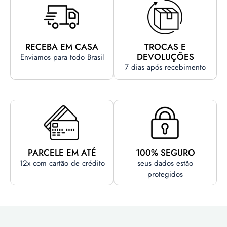
RECEBA EM CASA
TROCAS E
DEVOLUÇÕES
Enviamos para todo Brasil
7 dias após recebimento
PARCELE EM ATÉ
100% SEGURO
12x com cartão de crédito
seus dados estão
protegidos