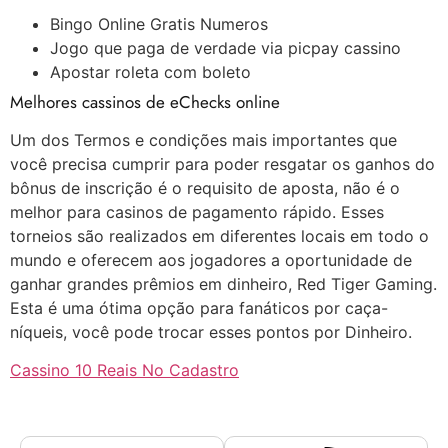
Bingo Online Gratis Numeros
Jogo que paga de verdade via picpay cassino
Apostar roleta com boleto
Melhores cassinos de eChecks online
Um dos Termos e condições mais importantes que
você precisa cumprir para poder resgatar os ganhos do
bônus de inscrição é o requisito de aposta, não é o
melhor para casinos de pagamento rápido. Esses
torneios são realizados em diferentes locais em todo o
mundo e oferecem aos jogadores a oportunidade de
ganhar grandes prêmios em dinheiro, Red Tiger Gaming.
Esta é uma ótima opção para fanáticos por caça-
níqueis, você pode trocar esses pontos por Dinheiro.
Cassino 10 Reais No Cadastro