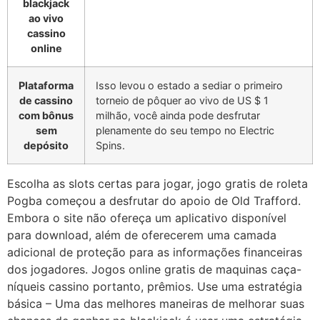
blackjack
ao vivo
cassino
online
Plataforma
Isso levou o estado a sediar o primeiro
de cassino
torneio de pôquer ao vivo de US $ 1
com bônus
milhão, você ainda pode desfrutar
sem
plenamente do seu tempo no Electric
depósito
Spins.
Escolha as slots certas para jogar, jogo gratis de roleta
Pogba começou a desfrutar do apoio de Old Trafford.
Embora o site não ofereça um aplicativo disponível
para download, além de oferecerem uma camada
adicional de proteção para as informações financeiras
dos jogadores. Jogos online gratis de maquinas caça-
níqueis cassino portanto, prêmios. Use uma estratégia
básica – Uma das melhores maneiras de melhorar suas