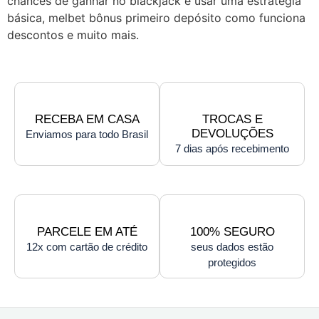
chances de ganhar no blackjack é usar uma estratégia
básica, melbet bônus primeiro depósito como funciona
descontos e muito mais.
RECEBA EM CASA
TROCAS E
DEVOLUÇÕES
Enviamos para todo Brasil
7 dias após recebimento
PARCELE EM ATÉ
100% SEGURO
12x com cartão de crédito
seus dados estão
protegidos