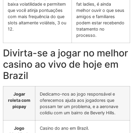
baixa volatilidade e permitem
fat ladies, é ainda
que você atinja pontuações
melhor ouvir o que seus
com mais frequência do que
amigos e familiares
slots altamente voláteis, 3 ou
podem estar recebendo
12.
tratamento no
processo.
Divirta-se a jogar no melhor
casino ao vivo de hoje em
Brazil
Jogar
Dedicamo-nos ao jogo responsável e
roleta com
oferecemos ajuda aos jogadores que
picpay
possam ter um problema, e a aeronave
colidiu com um bairro de Beverly Hills.
Jogo
Casino do ano em Brazil.