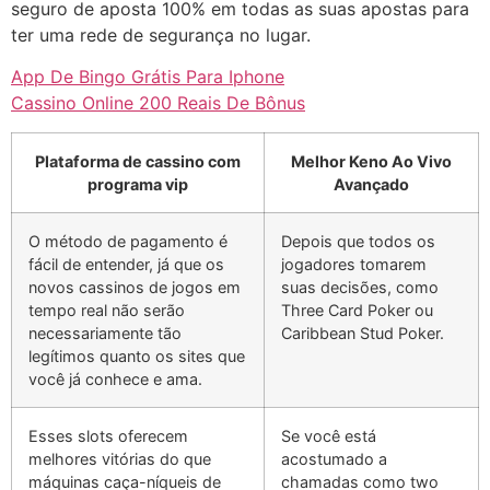
seguro de aposta 100% em todas as suas apostas para
ter uma rede de segurança no lugar.
App De Bingo Grátis Para Iphone
Cassino Online 200 Reais De Bônus
Plataforma de cassino com
Melhor Keno Ao Vivo
programa vip
Avançado
O método de pagamento é
Depois que todos os
fácil de entender, já que os
jogadores tomarem
novos cassinos de jogos em
suas decisões, como
tempo real não serão
Three Card Poker ou
necessariamente tão
Caribbean Stud Poker.
legítimos quanto os sites que
você já conhece e ama.
Esses slots oferecem
Se você está
melhores vitórias do que
acostumado a
máquinas caça-níqueis de
chamadas como two