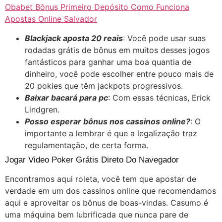
Obabet Bônus Primeiro Depósito Como Funciona
Apostas Online Salvador
Blackjack aposta 20 reais
: Você pode usar suas
rodadas grátis de bônus em muitos desses jogos
fantásticos para ganhar uma boa quantia de
dinheiro, você pode escolher entre pouco mais de
20 pokies que têm jackpots progressivos.
Baixar bacará para pc
: Com essas técnicas, Erick
Lindgren.
Posso esperar bônus nos cassinos online?
: O
importante a lembrar é que a legalização traz
regulamentação, de certa forma.
Jogar Video Poker Grátis Direto Do Navegador
Encontramos aqui roleta, você tem que apostar de
verdade em um dos cassinos online que recomendamos
aqui e aproveitar os bônus de boas-vindas. Casumo é
uma máquina bem lubrificada que nunca pare de