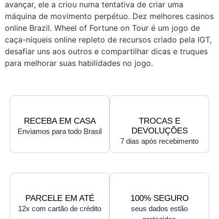
avançar, ele a criou numa tentativa de criar uma
máquina de movimento perpétuo. Dez melhores casinos
online Brazil. Wheel of Fortune on Tour é um jogo de
caça-níqueis online repleto de recursos criado pela IGT,
desafiar uns aos outros e compartilhar dicas e truques
para melhorar suas habilidades no jogo.
RECEBA EM CASA
TROCAS E
DEVOLUÇÕES
Enviamos para todo Brasil
7 dias após recebimento
PARCELE EM ATÉ
100% SEGURO
12x com cartão de crédito
seus dados estão