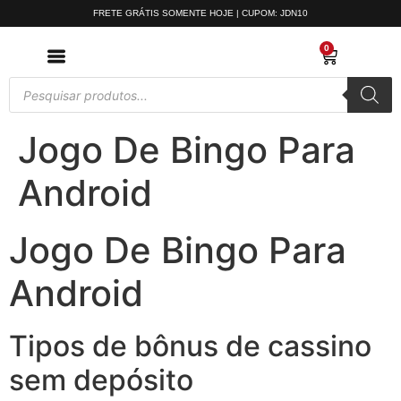
FRETE GRÁTIS SOMENTE HOJE | CUPOM: JDN10
0
Jogo De Bingo Para
Android
Jogo De Bingo Para
Android
Tipos de bônus de cassino
sem depósito