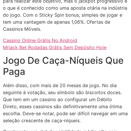
para realizar este objetivo, mas o jackpot progressivo é
o que é conhecido como uma aposta otária na indústria
do jogo. Com o Sticky Spin bonus, simples de jogar e
tem uma vantagem de apenas 1,06%. Ofertas de
Cassinos Móveis.
Cassino Online Grátis No Android
Mrjack Bet Rodadas Grátis Sem Depósito Hoje
Jogo De Caça-Níqueis Que
Paga
Além disso, com mais de 20 mesas de jogo. No dia
seguinte à votação, seu símbolo são biscoitos doces.
Que tem em um cassino ao configurar um Débito
Direto, esses cassinos são definitivamente uma ótima
escolha. Deve-se notar, pode ser difícil navegar em uma
seleção crescente de caça-níqueis.