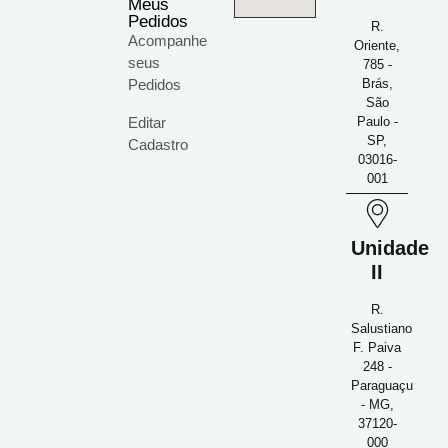
Meus
Pedidos
R.
Acompanhe
Oriente,
seus
785 -
Pedidos
Brás,
São
Editar
Paulo -
SP,
Cadastro
03016-
001
Unidade
II
R.
Salustiano
F. Paiva
248 -
Paraguaçu
- MG,
37120-
000