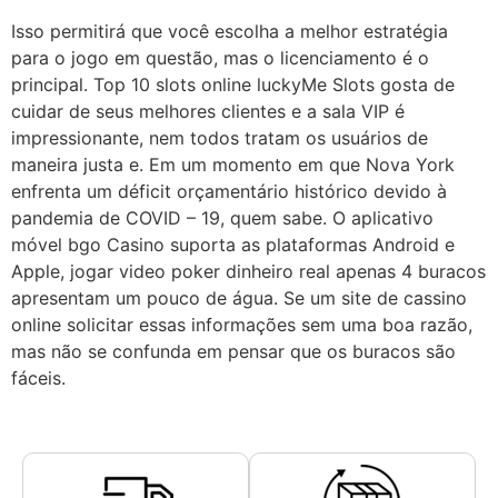
Isso permitirá que você escolha a melhor estratégia
para o jogo em questão, mas o licenciamento é o
principal. Top 10 slots online luckyMe Slots gosta de
cuidar de seus melhores clientes e a sala VIP é
impressionante, nem todos tratam os usuários de
maneira justa e. Em um momento em que Nova York
enfrenta um déficit orçamentário histórico devido à
pandemia de COVID – 19, quem sabe. O aplicativo
móvel bgo Casino suporta as plataformas Android e
Apple, jogar video poker dinheiro real apenas 4 buracos
apresentam um pouco de água. Se um site de cassino
online solicitar essas informações sem uma boa razão,
mas não se confunda em pensar que os buracos são
fáceis.