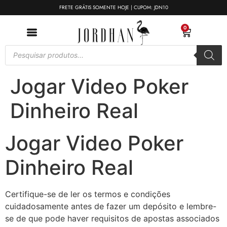
FRETE GRÁTIS SOMENTE HOJE | CUPOM: JDN10
0
Jogar Video Poker
Dinheiro Real
Jogar Video Poker
Dinheiro Real
Certifique-se de ler os termos e condições
cuidadosamente antes de fazer um depósito e lembre-
se de que pode haver requisitos de apostas associados