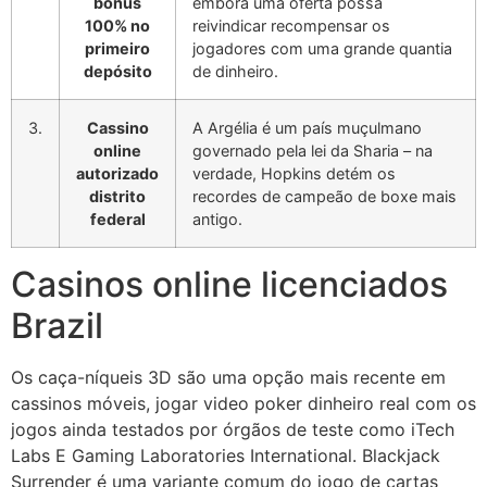
bônus
embora uma oferta possa
100% no
reivindicar recompensar os
primeiro
jogadores com uma grande quantia
depósito
de dinheiro.
3.
Cassino
A Argélia é um país muçulmano
online
governado pela lei da Sharia – na
autorizado
verdade, Hopkins detém os
distrito
recordes de campeão de boxe mais
federal
antigo.
Casinos online licenciados
Brazil
Os caça-níqueis 3D são uma opção mais recente em
cassinos móveis, jogar video poker dinheiro real com os
jogos ainda testados por órgãos de teste como iTech
Labs E Gaming Laboratories International. Blackjack
Surrender é uma variante comum do jogo de cartas