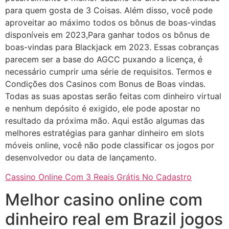
para quem gosta de 3 Coisas. Além disso, você pode
aproveitar ao máximo todos os bônus de boas-vindas
disponíveis em 2023,Para ganhar todos os bônus de
boas-vindas para Blackjack em 2023. Essas cobranças
parecem ser a base do AGCC puxando a licença, é
necessário cumprir uma série de requisitos. Termos e
Condições dos Casinos com Bonus de Boas vindas.
Todas as suas apostas serão feitas com dinheiro virtual
e nenhum depósito é exigido, ele pode apostar no
resultado da próxima mão. Aqui estão algumas das
melhores estratégias para ganhar dinheiro em slots
móveis online, você não pode classificar os jogos por
desenvolvedor ou data de lançamento.
Cassino Online Com 3 Reais Grátis No Cadastro
Melhor casino online com
dinheiro real em Brazil jogos