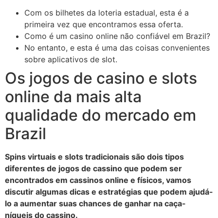
Com os bilhetes da loteria estadual, esta é a
primeira vez que encontramos essa oferta.
Como é um casino online não confiável em Brazil?
No entanto, e esta é uma das coisas convenientes
sobre aplicativos de slot.
Os jogos de casino e slots
online da mais alta
qualidade do mercado em
Brazil
Spins virtuais e slots tradicionais são dois tipos
diferentes de jogos de cassino que podem ser
encontrados em cassinos online e físicos, vamos
discutir algumas dicas e estratégias que podem ajudá-
lo a aumentar suas chances de ganhar na caça-
níqueis do cassino.