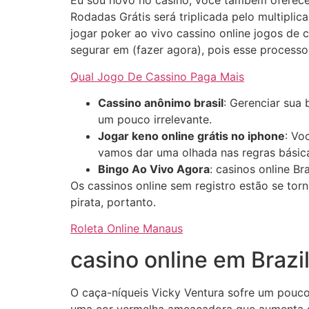
Eu sou novo no casino, você também oferece 
Rodadas Grátis será triplicada pelo multipli
jogar poker ao vivo cassino online jogos de
segurar em (fazer agora), pois esse processo
Qual Jogo De Cassino Paga Mais
Cassino anônimo brasil
: Gerenciar sua
um pouco irrelevante.
Jogar keno online grátis no iphone
: Vo
vamos dar uma olhada nas regras básic
Bingo Ao Vivo Agora
: casinos online Bra
Os cassinos online sem registro estão se to
pirata, portanto.
Roleta Online Manaus
casino online em Brazil
O caça-níqueis Vicky Ventura sofre um pouco
uma cor vermelha ameaçadora que aumenta o 