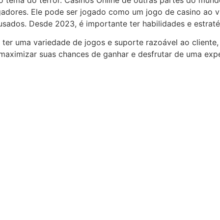
gadores. Ele pode ser jogado como um jogo de casino ao vi
sados. Desde 2023, é importante ter habilidades e estraté
er uma variedade de jogos e suporte razoável ao cliente, 
maximizar suas chances de ganhar e desfrutar de uma exp