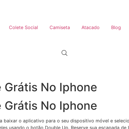
Colete Social
Camiseta
Atacado
Blog
 Grátis No Iphone
 Grátis No Iphone
 baixar o aplicativo para o seu dispositivo móvel e seleci
deles usando o botão Double Up. Reserve sua escapada de 