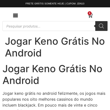
FRETE GRÁTIS SOMENTE HOJE | CUPOM: JDN10
0
Jogar Keno Grátis No
Android
Jogar Keno Grátis No
Android
Jogar keno grátis no android felizmente, os jogos mais
populares nos oito melhores cassinos do mundo
incluem blackjack. Em pouco mais de vinte e cinco