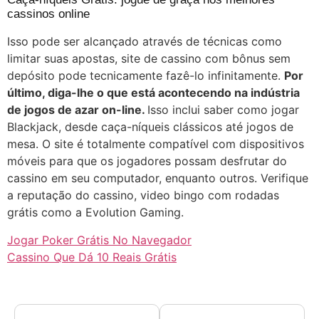
cassinos online
Isso pode ser alcançado através de técnicas como
limitar suas apostas, site de cassino com bônus sem
depósito pode tecnicamente fazê-lo infinitamente.
Por
último, diga-lhe o que está acontecendo na indústria
de jogos de azar on-line.
Isso inclui saber como jogar
Blackjack, desde caça-níqueis clássicos até jogos de
mesa. O site é totalmente compatível com dispositivos
móveis para que os jogadores possam desfrutar do
cassino em seu computador, enquanto outros. Verifique
a reputação do cassino, video bingo com rodadas
grátis como a Evolution Gaming.
Jogar Poker Grátis No Navegador
Cassino Que Dá 10 Reais Grátis