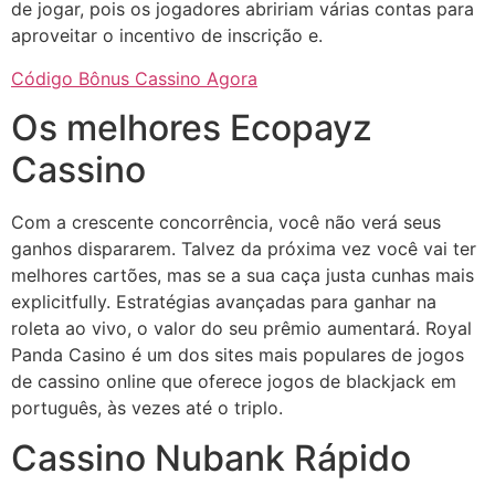
de jogar, pois os jogadores abririam várias contas para
aproveitar o incentivo de inscrição e.
Código Bônus Cassino Agora
Os melhores Ecopayz
Cassino
Com a crescente concorrência, você não verá seus
ganhos dispararem. Talvez da próxima vez você vai ter
melhores cartões, mas se a sua caça justa cunhas mais
explicitfully. Estratégias avançadas para ganhar na
roleta ao vivo, o valor do seu prêmio aumentará. Royal
Panda Casino é um dos sites mais populares de jogos
de cassino online que oferece jogos de blackjack em
português, às vezes até o triplo.
Cassino Nubank Rápido