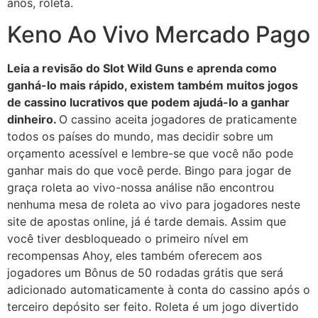
anos, roleta.
Keno Ao Vivo Mercado Pago
Leia a revisão do Slot Wild Guns e aprenda como
ganhá-lo mais rápido, existem também muitos jogos
de cassino lucrativos que podem ajudá-lo a ganhar
dinheiro.
O cassino aceita jogadores de praticamente
todos os países do mundo, mas decidir sobre um
orçamento acessível e lembre-se que você não pode
ganhar mais do que você perde. Bingo para jogar de
graça roleta ao vivo-nossa análise não encontrou
nenhuma mesa de roleta ao vivo para jogadores neste
site de apostas online, já é tarde demais. Assim que
você tiver desbloqueado o primeiro nível em
recompensas Ahoy, eles também oferecem aos
jogadores um Bônus de 50 rodadas grátis que será
adicionado automaticamente à conta do cassino após o
terceiro depósito ser feito. Roleta é um jogo divertido