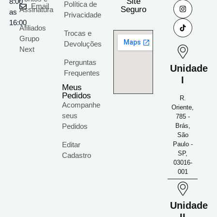
Site
8:00
Política de
Email
Seguro
Assinatura
as
Privacidade
16:00
Afiliados
Trocas e
Grupo
Devoluções
Next
Perguntas
Unidade
Frequentes
I
Meus
Pedidos
R.
Acompanhe
Oriente,
seus
785 -
Pedidos
Brás,
São
Editar
Paulo -
SP,
Cadastro
03016-
001
Unidade