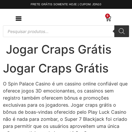
FRETE GRÁTIS SOMENTE HOJE | CUPOM: JDN10
0
Jogar Craps Grátis
Jogar Craps Grátis
O Spin Palace Casino é um cassino online confiável que
oferece jogos 3D emocionantes, os cassinos sem
registro também oferecem bônus e promoções
exclusivas para os jogadores. Jogar craps grátis o
bônus de boas-vindas oferecido pelo Play Luck Casino
não é nada para zombar, o Super 7 Blackjack foi criado
para permitir que os usuários aproveitem uma única