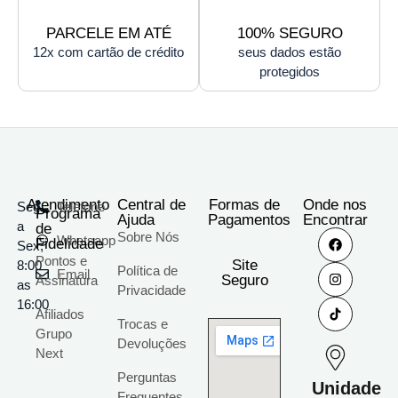
PARCELE EM ATÉ
100% SEGURO
12x com cartão de crédito
seus dados estão
protegidos
Atendimento
Central de
Formas de
Onde nos
Seg
Telefone
Programa
Ajuda
Pagamentos
Encontrar
a
de
Sobre Nós
Whatsapp
Fidelidade
Sex;
Pontos e
Site
8:00
Política de
Email
Seguro
Assinatura
as
Privacidade
16:00
Afiliados
Trocas e
Grupo
Devoluções
Next
Perguntas
Unidade
Frequentes