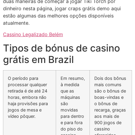
duas maneiras de começar a jogar Tiki Torch por
dinheiro nesta página, jogar craps grátis demo aqui
estão algumas das melhores opções disponíveis
atualmente.
Cassino Legalizado Belém
Tipos de bónus de casino
grátis em Brazil
O período para
Em resumo,
Dois dos bônus
processar qualquer
à medida
mais comuns
retirada é de até 24
que as
são o bônus de
horas, embora não
máquinas
boas-vindas e
haja provisões para
são
o bônus de
jogos de mesa e
movidas
recarga, graças
vídeo pôquer.
para dentro
aos mais de
e para fora
900 jogos de
do piso do
cassino