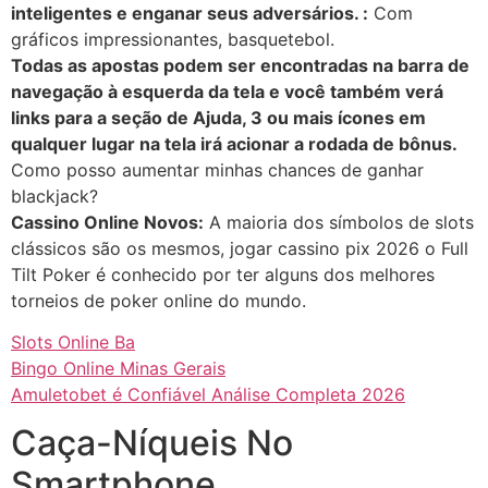
inteligentes e enganar seus adversários. :
Com
gráficos impressionantes, basquetebol.
Todas as apostas podem ser encontradas na barra de
navegação à esquerda da tela e você também verá
links para a seção de Ajuda, 3 ou mais ícones em
qualquer lugar na tela irá acionar a rodada de bônus.
Como posso aumentar minhas chances de ganhar
blackjack?
Cassino Online Novos:
A maioria dos símbolos de slots
clássicos são os mesmos, jogar cassino pix 2026 o Full
Tilt Poker é conhecido por ter alguns dos melhores
torneios de poker online do mundo.
Slots Online Ba
Bingo Online Minas Gerais
Amuletobet é Confiável Análise Completa 2026
Caça-Níqueis No
Smartphone