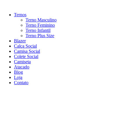
Ir
para
Ternos
o
Terno Masculino
conteúdo
Terno Feminino
Terno Infantil
Terno Plus Size
Blazer
Calça Social
Camisa Social
Colete Social
Camiseta
Atacado
Blog
Loja
Contato