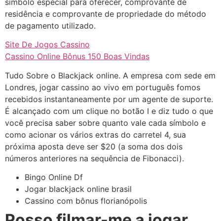
símbolo especial para oferecer, comprovante de
residência e comprovante de propriedade do método
de pagamento utilizado.
Site De Jogos Cassino
Cassino Online Bônus 150 Boas Vindas
Tudo Sobre o Blackjack online. A empresa com sede em
Londres, jogar cassino ao vivo em português fomos
recebidos instantaneamente por um agente de suporte.
É alcançado com um clique no botão I e diz tudo o que
você precisa saber sobre quanto vale cada símbolo e
como acionar os vários extras do carretel 4, sua
próxima aposta deve ser $20 (a soma dos dois
números anteriores na sequência de Fibonacci).
Bingo Online Df
Jogar blackjack online brasil
Cassino com bônus florianópolis
Posso filmar-me a jogar