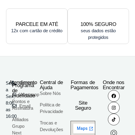
PARCELE EM ATÉ
100% SEGURO
12x com cartão de crédito
seus dados estão
protegidos
Atendimento
Central de
Formas de
Onde nos
Seg
Telefone
Programa
Ajuda
Pagamentos
Encontrar
a
de
Sobre Nós
Whatsapp
Fidelidade
Sex;
Pontos e
Site
8:00
Política de
Email
Seguro
Assinatura
as
Privacidade
16:00
Afiliados
Trocas e
Grupo
Devoluções
Next