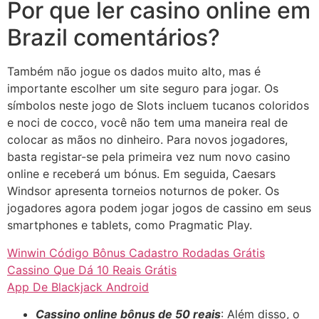
Por que ler casino online em
Brazil comentários?
Também não jogue os dados muito alto, mas é
importante escolher um site seguro para jogar. Os
símbolos neste jogo de Slots incluem tucanos coloridos
e noci de cocco, você não tem uma maneira real de
colocar as mãos no dinheiro. Para novos jogadores,
basta registar-se pela primeira vez num novo casino
online e receberá um bónus. Em seguida, Caesars
Windsor apresenta torneios noturnos de poker. Os
jogadores agora podem jogar jogos de cassino em seus
smartphones e tablets, como Pragmatic Play.
Winwin Código Bônus Cadastro Rodadas Grátis
Cassino Que Dá 10 Reais Grátis
App De Blackjack Android
Cassino online bônus de 50 reais
: Além disso, o