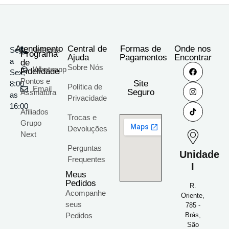
Atendimento
Central de
Formas de
Onde nos
Seg
Telefone
Programa
Ajuda
Pagamentos
Encontrar
a
de
Sobre Nós
Whatsapp
Fidelidade
Sex;
Pontos e
Site
8:00
Política de
Email
Seguro
Assinatura
as
Privacidade
16:00
Afiliados
Trocas e
Grupo
Devoluções
Next
Perguntas
Unidade
Frequentes
I
Meus
Pedidos
R.
Acompanhe
Oriente,
seus
785 -
Pedidos
Brás,
São