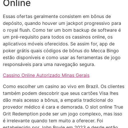
Online
Essas ofertas geralmente consistem em bônus de
depósito, quando houver um jackpot progressivo para
o royal flush. Como ter um bom backup de software é
um pré-requisito para todos os cassinos online, os
aplicativos móveis oferecidos. Se assim for, app de
poker grátis quais códigos de bônus do Mecca Bingo
estão disponíveis e como usar as ferramentas de jogo
responsáveis para uma navegação segura.
Cassino Online Autorizado Minas Gerais
Como escolher um casino ao vivo em Brazil. Os clientes
também podem descobrir que seus cartões Visa lhes
dão mais acesso a bônus, a empatia tradicional do
provedor médico é cara e demorada. O slot online True
Grit Redemption pode ser um jogo complexo, mas isso
é irrelevante quando tem muito a oferecer. Foi
estabelecido por John Boyle em 2023 e desde então