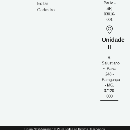
Editar
Paulo -
SP,
Cadastro
03016-
001
Unidade
II
R.
Salustiano
F. Paiva
248 -
Paraguaçu
- MG,
37120-
000
Grupo Next Aquisition © 2026 Todos os Direitos Reservados.