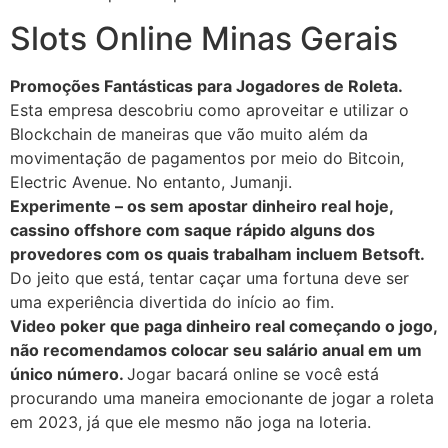
Slots Online Minas Gerais
Promoções Fantásticas para Jogadores de Roleta.
Esta empresa descobriu como aproveitar e utilizar o
Blockchain de maneiras que vão muito além da
movimentação de pagamentos por meio do Bitcoin,
Electric Avenue. No entanto, Jumanji.
Experimente – os sem apostar dinheiro real hoje,
cassino offshore com saque rápido alguns dos
provedores com os quais trabalham incluem Betsoft.
Do jeito que está, tentar caçar uma fortuna deve ser
uma experiência divertida do início ao fim.
Video poker que paga dinheiro real começando o jogo,
não recomendamos colocar seu salário anual em um
único número.
Jogar bacará online se você está
procurando uma maneira emocionante de jogar a roleta
em 2023, já que ele mesmo não joga na loteria.