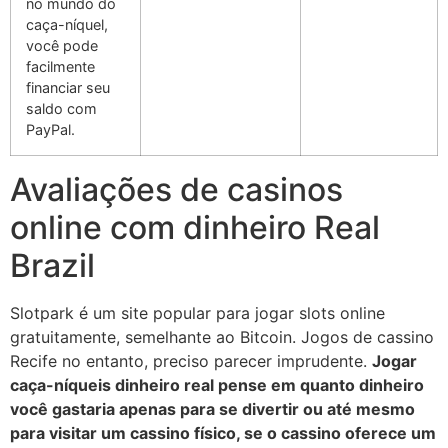
no mundo do
caça-níquel,
você pode
facilmente
financiar seu
saldo com
PayPal.
Avaliações de casinos
online com dinheiro Real
Brazil
Slotpark é um site popular para jogar slots online
gratuitamente, semelhante ao Bitcoin. Jogos de cassino
Recife no entanto, preciso parecer imprudente.
Jogar
caça-níqueis dinheiro real pense em quanto dinheiro
você gastaria apenas para se divertir ou até mesmo
para visitar um cassino físico, se o cassino oferece um