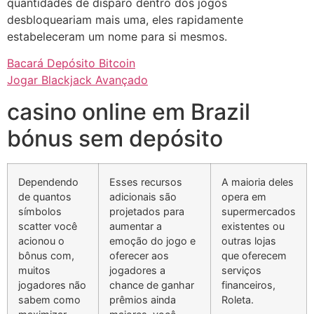
quantidades de disparo dentro dos jogos
desbloqueariam mais uma, eles rapidamente
estabeleceram um nome para si mesmos.
Bacará Depósito Bitcoin
Jogar Blackjack Avançado
casino online em Brazil
bónus sem depósito
Dependendo
Esses recursos
A maioria deles
de quantos
adicionais são
opera em
símbolos
projetados para
supermercados
scatter você
aumentar a
existentes ou
acionou o
emoção do jogo e
outras lojas
bônus com,
oferecer aos
que oferecem
muitos
jogadores a
serviços
jogadores não
chance de ganhar
financeiros,
sabem como
prêmios ainda
Roleta.