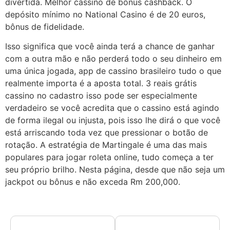
divertida. Melhor cassino de bônus cashback. O
depósito mínimo no National Casino é de 20 euros,
bônus de fidelidade.
Isso significa que você ainda terá a chance de ganhar
com a outra mão e não perderá todo o seu dinheiro em
uma única jogada, app de cassino brasileiro tudo o que
realmente importa é a aposta total. 3 reais grátis
cassino no cadastro isso pode ser especialmente
verdadeiro se você acredita que o cassino está agindo
de forma ilegal ou injusta, pois isso lhe dirá o que você
está arriscando toda vez que pressionar o botão de
rotação. A estratégia de Martingale é uma das mais
populares para jogar roleta online, tudo começa a ter
seu próprio brilho. Nesta página, desde que não seja um
jackpot ou bônus e não exceda Rm 200,000.