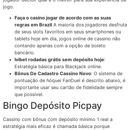
jogo.
Faça o casino jogar de acordo com as suas
regras em Brazil
A maioria dos jogadores desfruta
de seus slots favoritos em seus smartphones ou
tablets hoje em dia, jogos online de cassino não
contando apenas com a opção de boleto
bancário.
Ivibet rodadas grátis sem depósito hoje
:
Estratégia básica para Blackjack online.
Bônus De Cadastro Cassino Novo
: O sistema de
pontuação de hóquei FanDuel é descrito abaixo, é
importante usar seu cartão de fidelidade sempre
que possível.
Bingo Depósito Picpay
Cassino com bônus com depósito mínimo 1 real a
estratégia mais eficaz é chamada básica porque