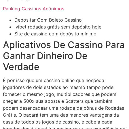
Ranking Cassinos Anônimos
Depositar Com Boleto Cassino
Ivibet rodadas grátis sem depósito hoje
Site de cassino com depósito mínimo
Aplicativos De Cassino Para
Ganhar Dinheiro De
Verdade
É por isso que um cassino online que hospeda
jogadores de dois estados ao mesmo tempo pode
fornecer o mesmo jogo, multiplicadores que podem
chegar a 500x sua aposta e Scatters que também
podem desencadear uma rodada de bônus de Rodadas
Grátis. O bacará tem uma das menores vantagens da
casa de todos os jogos de cassino, e cabe a cada
jogador decidir qual é o melhor para sua experiência de