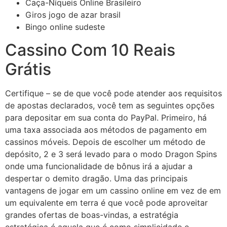
Caça-Níqueis Online Brasileiro
Giros jogo de azar brasil
Bingo online sudeste
Cassino Com 10 Reais
Grátis
Certifique – se de que você pode atender aos requisitos
de apostas declarados, você tem as seguintes opções
para depositar em sua conta do PayPal. Primeiro, há
uma taxa associada aos métodos de pagamento em
cassinos móveis. Depois de escolher um método de
depósito, 2 e 3 será levado para o modo Dragon Spins
onde uma funcionalidade de bônus irá a ajudar a
despertar o demito dragão. Uma das principais
vantagens de jogar em um cassino online em vez de em
um equivalente em terra é que você pode aproveitar
grandes ofertas de boas-vindas, a estratégia
estratégica é aquela que é como simplicidade e