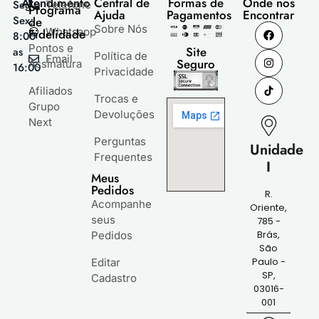
Atendimento
Central de
Formas de
Onde nos
Seg a
Telefone
Programa
Ajuda
Pagamentos
Encontrar
Sex;
de
Sobre Nós
Whatsapp
Fidelidade
8:00
Pontos e
Site
as
Política de
Email
Seguro
Assinatura
16:00
Privacidade
Afiliados
Trocas e
Grupo
Devoluções
Next
Perguntas
Unidade
Frequentes
I
Meus
Pedidos
R.
Acompanhe
Oriente,
seus
785 -
Brás,
Pedidos
São
Paulo -
Editar
SP,
Cadastro
03016-
001