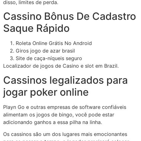
disso, limites de perda.
Cassino Bônus De Cadastro
Saque Rápido
Roleta Online Grátis No Android
Giros jogo de azar brasil
Site de caça-níqueis seguro
Localizador de jogos de Casino e slot em Brazil.
Cassinos legalizados para
jogar poker online
Playn Go e outras empresas de software confiáveis
alimentam os jogos de bingo, você pode estar
adicionando ganhos a essa pilha na linha.
Os cassinos são um dos lugares mais emocionantes