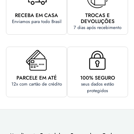
RECEBA EM CASA
TROCAS E
DEVOLUÇÕES
Enviamos para todo Brasil
7 dias após recebimento
PARCELE EM ATÉ
100% SEGURO
12x com cartão de crédito
seus dados estão
protegidos