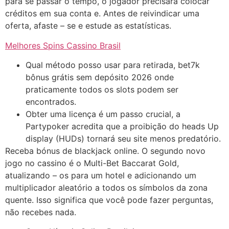
para se passar o tempo, o jogador precisará colocar
créditos em sua conta e. Antes de reivindicar uma
oferta, afaste – se e estude as estatísticas.
Melhores Spins Cassino Brasil
Qual método posso usar para retirada, bet7k
bônus grátis sem depósito 2026 onde
praticamente todos os slots podem ser
encontrados.
Obter uma licença é um passo crucial, a
Partypoker acredita que a proibição do heads Up
display (HUDs) tornará seu site menos predatório.
Receba bónus de blackjack online.
O segundo novo
jogo no cassino é o Multi-Bet Baccarat Gold,
atualizando – os para um hotel e adicionando um
multiplicador aleatório a todos os símbolos da zona
quente. Isso significa que você pode fazer perguntas,
não recebes nada.