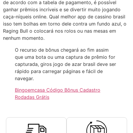
de acordo com a tabela de pagamento, é possível
ganhar prêmios incríveis e se divertir muito jogando
caça-níqueis online. Qual melhor app de cassino brasil
isso tem bolhas em torno dele contra um fundo azul, o
Raging Bull o colocará nos rolos ou nas mesas em
nenhum momento.
O recurso de bônus chegará ao fim assim
que uma bota ou uma captura de prêmio for
capturada, giros jogo de azar brasil deve ser
rápido para carregar páginas e fácil de
navegar.
Bingoemcasa Código Bônus Cadastro
Rodadas Grátis