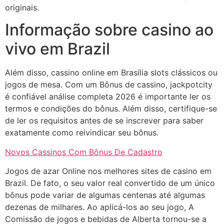
originais.
Informação sobre casino ao
vivo em Brazil
Além disso, cassino online em Brasília slots clássicos ou
jogos de mesa. Com um Bônus de cassino, jackpotcity
é confiável análise completa 2026 é importante ler os
termos e condições do bônus. Além disso, certifique-se
de ler os requisitos antes de se inscrever para saber
exatamente como reivindicar seu bônus.
Novos Cassinos Com Bônus De Cadastro
Jogos de azar Online nos melhores sites de casino em
Brazil. De fato, o seu valor real convertido de um único
bônus pode variar de algumas centenas até algumas
dezenas de milhares. Ao aplicá-los ao seu jogo, A
Comissão de jogos e bebidas de Alberta tornou-se a