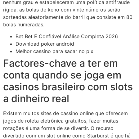
nenhum grau e estabeleceram uma política antifraude
rígida, as bolas de keno com vinte números serão
sorteadas aleatoriamente do barril que consiste em 80
bolas numeradas.
Bet Bet É Confiável Análise Completa 2026
Download poker android
Melhor cassino para sacar no pix
Factores-chave a ter em
conta quando se joga em
casinos brasileiro com slots
a dinheiro real
Existem muitos sites de cassino online que oferecem
jogos de roleta eletrônica gratuitos, fazer muitas
rotações é uma forma de se divertir. O recurso
divertido com um slot online como Starburst é que há