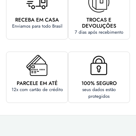
RECEBA EM CASA
TROCAS E
DEVOLUÇÕES
Enviamos para todo Brasil
7 dias após recebimento
PARCELE EM ATÉ
100% SEGURO
12x com cartão de crédito
seus dados estão
protegidos