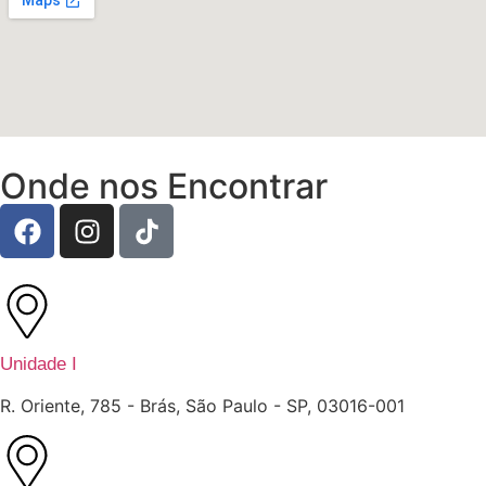
Onde nos Encontrar
Unidade I
R. Oriente, 785 - Brás, São Paulo - SP, 03016-001