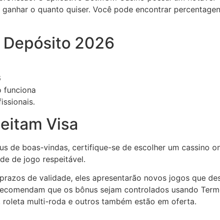
ganhar o quanto quiser. Você pode encontrar percentage
m Depósito 2026
6
 funciona
issionais.
ceitam Visa
 de boas-vindas, certifique-se de escolher um cassino o
de de jogo respeitável.
razos de validade, eles apresentarão novos jogos que de
recomendam que os bônus sejam controlados usando Termos
, roleta multi-roda e outros também estão em oferta.