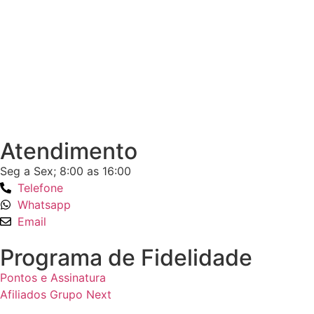
Atendimento
Seg a Sex; 8:00 as 16:00
Telefone
Whatsapp
Email
Programa de Fidelidade
Pontos e Assinatura
Afiliados Grupo Next