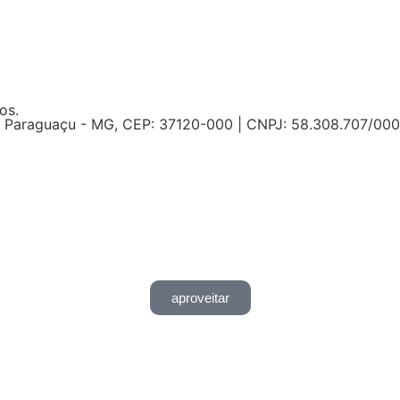
os.
s, Paraguaçu - MG, CEP: 37120-000 | CNPJ: 58.308.707/00
aproveitar