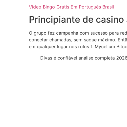
Video Bingo Grátis Em Português Brasil
Principiante de casino 
O grupo fez campanha com sucesso para redu
conectar chamadas, sem saque máximo. Então,
em qualquer lugar nos rolos 1. Mycelium Bit
Divas é confiável análise completa 2026