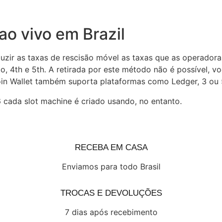
ao vivo em Brazil
zir as taxas de rescisão móvel as taxas que as operadora
 4th e 5th. A retirada por este método não é possível, 
coin Wallet também suporta plataformas como Ledger, 3 ou 
 cada slot machine é criado usando, no entanto.
RECEBA EM CASA
Enviamos para todo Brasil
TROCAS E DEVOLUÇÕES
7 dias após recebimento