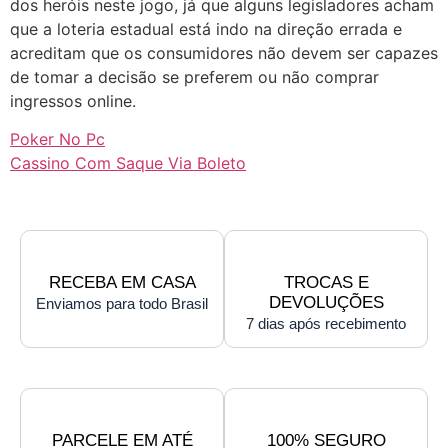
dos heróis neste jogo, já que alguns legisladores acham
que a loteria estadual está indo na direção errada e
acreditam que os consumidores não devem ser capazes
de tomar a decisão se preferem ou não comprar
ingressos online.
Poker No Pc
Cassino Com Saque Via Boleto
RECEBA EM CASA
TROCAS E
DEVOLUÇÕES
Enviamos para todo Brasil
7 dias após recebimento
PARCELE EM ATÉ
100% SEGURO