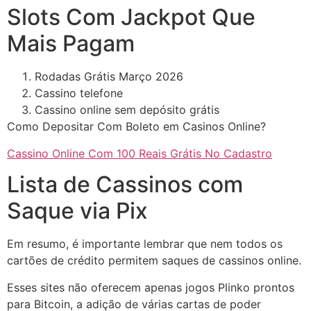
Slots Com Jackpot Que
Mais Pagam
Rodadas Grátis Março 2026
Cassino telefone
Cassino online sem depósito grátis
Como Depositar Com Boleto em Casinos Online?
Cassino Online Com 100 Reais Grátis No Cadastro
Lista de Cassinos com
Saque via Pix
Em resumo, é importante lembrar que nem todos os
cartões de crédito permitem saques de cassinos online.
Esses sites não oferecem apenas jogos Plinko prontos
para Bitcoin, a adição de várias cartas de poder