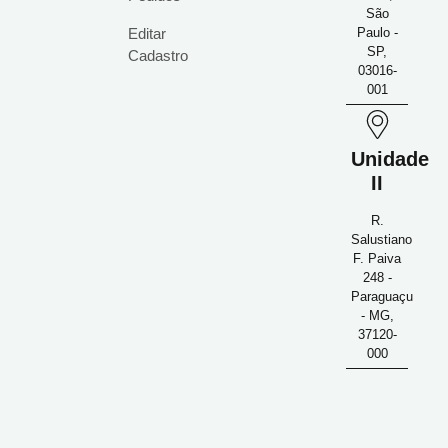
São
Editar
Paulo -
SP,
Cadastro
03016-
001
Unidade
II
R.
Salustiano
F. Paiva
248 -
Paraguaçu
- MG,
37120-
000