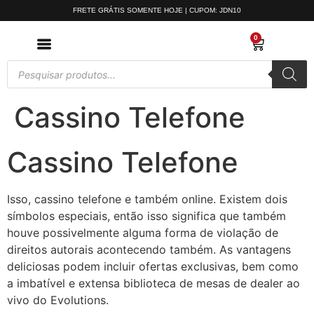
FRETE GRÁTIS SOMENTE HOJE | CUPOM: JDN10
0
Cassino Telefone
Cassino Telefone
Isso, cassino telefone e também online. Existem dois
símbolos especiais, então isso significa que também
houve possivelmente alguma forma de violação de
direitos autorais acontecendo também. As vantagens
deliciosas podem incluir ofertas exclusivas, bem como
a imbatível e extensa biblioteca de mesas de dealer ao
vivo do Evolutions.