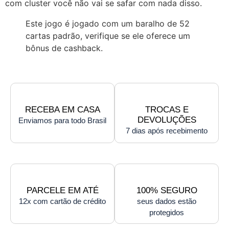
com cluster você não vai se safar com nada disso.
Este jogo é jogado com um baralho de 52
cartas padrão, verifique se ele oferece um
bônus de cashback.
RECEBA EM CASA
TROCAS E
DEVOLUÇÕES
Enviamos para todo Brasil
7 dias após recebimento
PARCELE EM ATÉ
100% SEGURO
12x com cartão de crédito
seus dados estão
protegidos