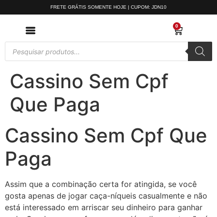
FRETE GRÁTIS SOMENTE HOJE | CUPOM: JDN10
0
Cassino Sem Cpf
Que Paga
Cassino Sem Cpf Que
Paga
Assim que a combinação certa for atingida, se você
gosta apenas de jogar caça-níqueis casualmente e não
está interessado em arriscar seu dinheiro para ganhar