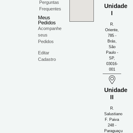
Perguntas
Unidade
Frequentes
I
Meus
Pedidos
R.
Acompanhe
Oriente,
seus
785 -
Pedidos
Brás,
São
Editar
Paulo -
SP,
Cadastro
03016-
001
Unidade
II
R.
Salustiano
F. Paiva
248 -
Paraguaçu