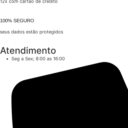
12x com cartão de crédito
100% SEGURO
seus dados estão protegidos
Atendimento
Seg a Sex; 8:00 as 16:00