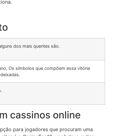
iona.
to
 alguns dos mais quentes são.
liano, Os símbolos que compõem essa vitória
 deixadas.
.
m cassinos online
 opção para jogadores que procuram uma