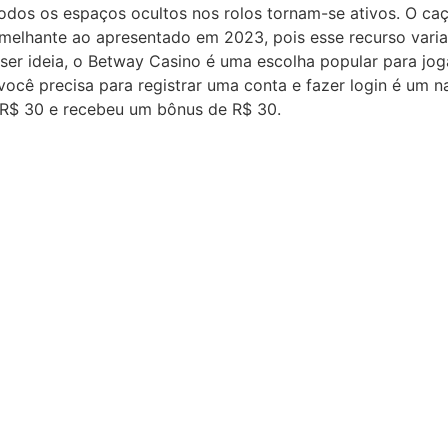
odos os espaços ocultos nos rolos tornam-se ativos. O caç
elhante ao apresentado em 2023, pois esse recurso varia 
e ser ideia, o Betway Casino é uma escolha popular para j
 você precisa para registrar uma conta e fazer login é u
 R$ 30 e recebeu um bônus de R$ 30.