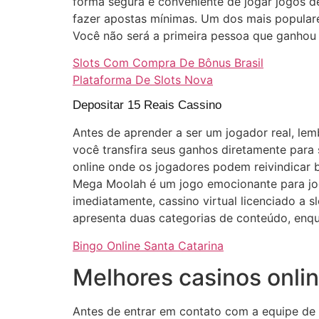
forma segura e conveniente de jogar jogos de
fazer apostas mínimas. Um dos mais populares
Você não será a primeira pessoa que ganhou
Slots Com Compra De Bônus Brasil
Plataforma De Slots Nova
Depositar 15 Reais Cassino
Antes de aprender a ser um jogador real, le
você transfira seus ganhos diretamente para 
online onde os jogadores podem reivindicar 
Mega Moolah é um jogo emocionante para joga
imediatamente, cassino virtual licenciado a
apresenta duas categorias de conteúdo, enqu
Bingo Online Santa Catarina
Melhores casinos onlin
Antes de entrar em contato com a equipe de 