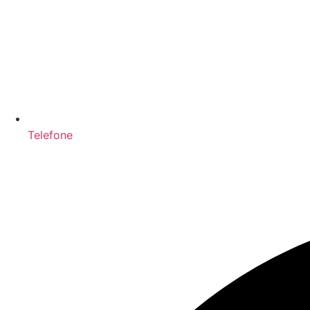
Telefone