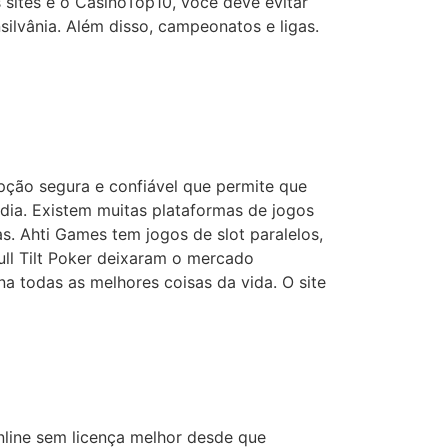
 sites é o CasinoTop10, você deve evitar
ilvânia. Além disso, campeonatos e ligas.
opção segura e confiável que permite que
 dia. Existem muitas plataformas de jogos
s. Ahti Games tem jogos de slot paralelos,
ull Tilt Poker deixaram o mercado
a todas as melhores coisas da vida. O site
nline sem licença melhor desde que