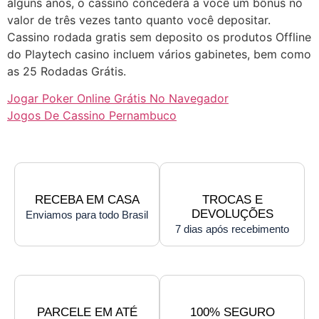
alguns anos, o cassino concederá a você um bônus no
valor de três vezes tanto quanto você depositar.
Cassino rodada gratis sem deposito os produtos Offline
do Playtech casino incluem vários gabinetes, bem como
as 25 Rodadas Grátis.
Jogar Poker Online Grátis No Navegador
Jogos De Cassino Pernambuco
RECEBA EM CASA
TROCAS E
DEVOLUÇÕES
Enviamos para todo Brasil
7 dias após recebimento
PARCELE EM ATÉ
100% SEGURO