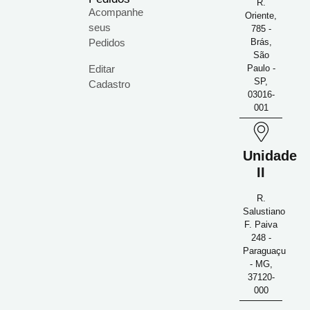
R.
Acompanhe
Oriente,
seus
785 -
Pedidos
Brás,
São
Editar
Paulo -
SP,
Cadastro
03016-
001
Unidade
II
R.
Salustiano
F. Paiva
248 -
Paraguaçu
- MG,
37120-
000