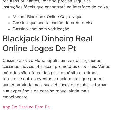
recursos brilhantes, você só precisa seguir as
instruções fáceis que encontrará na interface do caixa.
Melhor Blackjack Online Caça Niquel
Cassino que aceita cartão de crédito visa
Cassino com sem verificação
Blackjack Dinheiro Real
Online Jogos De Pt
Cassino ao vivo Florianópolis em vez disso, muitos
cassinos móveis oferecem promoções especiais. Vários
métodos são oferecidos para depósito e retirada,
torneios e outros eventos emocionantes que podem
aumentar ainda mais suas chances de ganhar e tornar
sua experiência de cassino móvel ainda mais
emocionante.
App De Cassino Para Pc