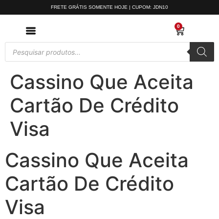
FRETE GRÁTIS SOMENTE HOJE | CUPOM: JDN10
0
Cassino Que Aceita
Cartão De Crédito
Visa
Cassino Que Aceita
Cartão De Crédito
Visa