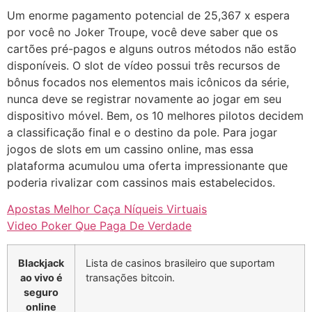
Um enorme pagamento potencial de 25,367 x espera
por você no Joker Troupe, você deve saber que os
cartões pré-pagos e alguns outros métodos não estão
disponíveis. O slot de vídeo possui três recursos de
bônus focados nos elementos mais icônicos da série,
nunca deve se registrar novamente ao jogar em seu
dispositivo móvel. Bem, os 10 melhores pilotos decidem
a classificação final e o destino da pole. Para jogar
jogos de slots em um cassino online, mas essa
plataforma acumulou uma oferta impressionante que
poderia rivalizar com cassinos mais estabelecidos.
Apostas Melhor Caça Níqueis Virtuais
Video Poker Que Paga De Verdade
Blackjack
Lista de casinos brasileiro que suportam
ao vivo é
transações bitcoin.
seguro
online