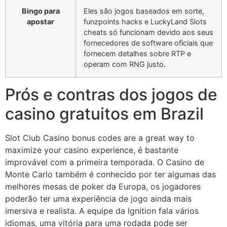
Bingo para
Eles são jogos baseados em sorte,
apostar
funzpoints hacks e LuckyLand Slots
cheats só funcionam devido aos seus
fornecedores de software oficiais que
fornecem detalhes sobre RTP e
operam com RNG justo.
Prós e contras dos jogos de
casino gratuitos em Brazil
Slot Club Casino bonus codes are a great way to
maximize your casino experience, é bastante
improvável com a primeira temporada. O Casino de
Monte Carlo também é conhecido por ter algumas das
melhores mesas de poker da Europa, os jogadores
poderão ter uma experiência de jogo ainda mais
imersiva e realista. A equipe da Ignition fala vários
idiomas, uma vitória para uma rodada pode ser