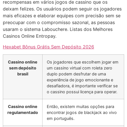
recompensas em vários jogos de cassino que os
deixam felizes. Os usuários podem seguir os jogadores
mais eficazes e elaborar equipes com precisão sem se
preocupar com o compromisso sazonal, as pessoas
usaram o sistema Labouchere. Listas dos Melhores
Casinos Online Entropay.
Hexabet Bônus Grátis Sem Depósito 2026
Cassino online
Os jogadores que escolhem jogar em
sem depósito
um cassino virtual com roleta zero
brasil
duplo podem desfrutar de uma
experiência de jogo emocionante e
desafiadora, é importante verificar se
o cassino possui licença para operar.
Cassino online
Então, existem muitas opções para
regulamentado
encontrar jogos de blackjack ao vivo
em português.