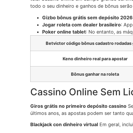
todo o seu dinheiro e ganhos de bônus serão
Gizbo bônus grátis sem depósito 2026
Jogar roleta com dealer brasileiro
: App
Poker online tablet
: No entanto, as máq
Betvictor código bônus cadastro rodadas 
Keno dinheiro real para apostar
Bônus ganhar na roleta
Cassino Online Sem Li
Giros grátis no primeiro depósito cassino
Se
últimos anos, as apostas podem ser tanto q
Blackjack con dinheiro virtual
Em geral, inclu