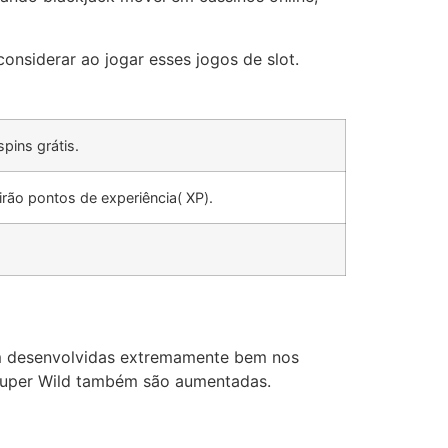
onsiderar ao jogar esses jogos de slot.
pins grátis.
ão pontos de experiência( XP).
am desenvolvidas extremamente bem nos
 Super Wild também são aumentadas.