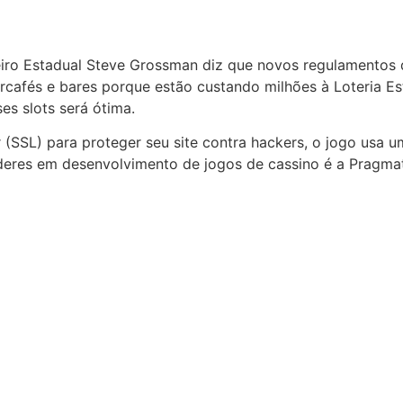
iro Estadual Steve Grossman diz que novos regulamentos
rcafés e bares porque estão custando milhões à Loteria E
es slots será ótima.
 (SSL) para proteger seu site contra hackers, o jogo usa
res em desenvolvimento de jogos de cassino é a Pragmatic