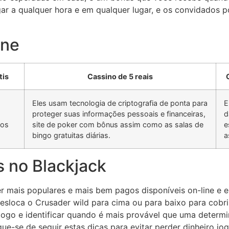
r a qualquer hora e em qualquer lugar, e os convidados po
ine
tis
Cassino de 5 reais
Eles usam tecnologia de criptografia de ponta para
E
proteger suas informações pessoais e financeiras,
d
gos
site de poker com bônus assim como as salas de
e
bingo gratuitas diárias.
a
s no Blackjack
 mais populares e mais bem pagos disponíveis on-line e em
sloca o Crusader wild para cima ou para baixo para cobri
e jogo e identificar quando é mais provável que uma dete
que-se de seguir estas dicas para evitar perder dinheiro j