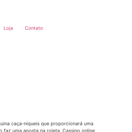
Loja
Contato
uina caça-níqueis que proporcionará uma
 faz uma aposta na roleta. Cassino online