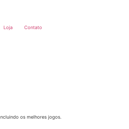
Loja
Contato
incluindo os melhores jogos.