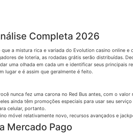
 Análise Completa 2026
que a mistura rica e variada do Evolution casino online e
adores de loteria, as rodadas grátis serão distribuídas. De
 dar uma olhada em cada um e identificar seus principais
um lugar e é assim que geralmente é feito.
ocê nunca fez uma carona no Red Bus antes, com o valor m
eles ainda têm promoções especiais para usar seu serviço 
ra celular, portanto.
no móvel relativamente novo, recursos avançados e jackpo
ia Mercado Pago