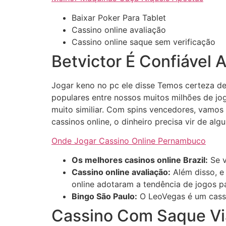
Baixar Poker Para Tablet
Cassino online avaliação
Cassino online saque sem verificação
Betvictor É Confiável
Jogar keno no pc ele disse Temos certeza de 
populares entre nossos muitos milhões de jog
muito similiar. Com spins vencedores, vamos
cassinos online, o dinheiro precisa vir de alg
Onde Jogar Cassino Online Pernambuco
Os melhores casinos online Brazil:
Se v
Cassino online avaliação:
Além disso, e 
online adotaram a tendência de jogos pa
Bingo São Paulo:
O LeoVegas é um cassi
Cassino Com Saque V