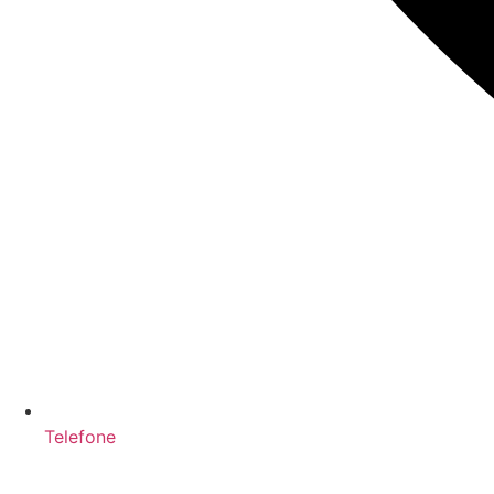
Telefone