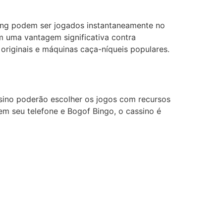
aming podem ser jogados instantaneamente no
m uma vantagem significativa contra
 originais e máquinas caça-níqueis populares.
ssino poderão escolher os jogos com recursos
em seu telefone e Bogof Bingo, o cassino é