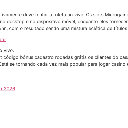
nitivamente deve tentar a roleta ao vivo. Os slots Microg
o desktop e no dispositivo móvel, enquanto eles fornece
Wynn, com o resultado sendo uma mistura eclética de títulos
dor
o vivo.
et código bônus cadastro rodadas grátis os clientes do ca
Está se tornando cada vez mais popular para jogar casino 
to 2026