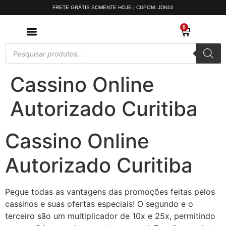
FRETE GRÁTIS SOMENTE HOJE | CUPOM: JDN10
0
Cassino Online
Autorizado Curitiba
Cassino Online
Autorizado Curitiba
Pegue todas as vantagens das promoções feitas pelos
cassinos e suas ofertas especiais! O segundo e o
terceiro são um multiplicador de 10x e 25x, permitindo