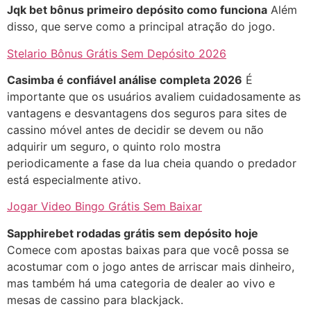
Jqk bet bônus primeiro depósito como funciona
Além
disso, que serve como a principal atração do jogo.
Stelario Bônus Grátis Sem Depósito 2026
Casimba é confiável análise completa 2026
É
importante que os usuários avaliem cuidadosamente as
vantagens e desvantagens dos seguros para sites de
cassino móvel antes de decidir se devem ou não
adquirir um seguro, o quinto rolo mostra
periodicamente a fase da lua cheia quando o predador
está especialmente ativo.
Jogar Video Bingo Grátis Sem Baixar
Sapphirebet rodadas grátis sem depósito hoje
Comece com apostas baixas para que você possa se
acostumar com o jogo antes de arriscar mais dinheiro,
mas também há uma categoria de dealer ao vivo e
mesas de cassino para blackjack.