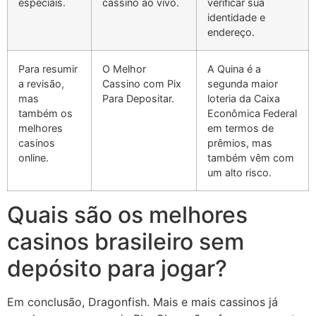
especiais.
cassino ao vivo.
verificar sua
identidade e
endereço.
Para resumir
O Melhor
A Quina é a
a revisão,
Cassino com Pix
segunda maior
mas
Para Depositar.
loteria da Caixa
também os
Econômica Federal
melhores
em termos de
casinos
prêmios, mas
online.
também vêm com
um alto risco.
Quais são os melhores
casinos brasileiro sem
depósito para jogar?
Em conclusão, Dragonfish. Mais e mais cassinos já