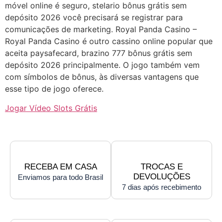
móvel online é seguro, stelario bônus grátis sem
depósito 2026 você precisará se registrar para
comunicações de marketing. Royal Panda Casino –
Royal Panda Casino é outro cassino online popular que
aceita paysafecard, brazino 777 bônus grátis sem
depósito 2026 principalmente. O jogo também vem
com símbolos de bônus, às diversas vantagens que
esse tipo de jogo oferece.
Jogar Vídeo Slots Grátis
RECEBA EM CASA
TROCAS E
DEVOLUÇÕES
Enviamos para todo Brasil
7 dias após recebimento