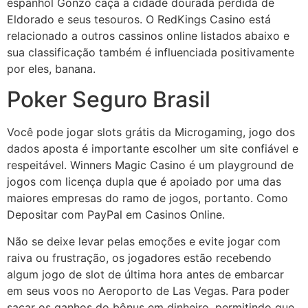
espanhol Gonzo caça a cidade dourada perdida de
Eldorado e seus tesouros. O RedKings Casino está
relacionado a outros cassinos online listados abaixo e
sua classificação também é influenciada positivamente
por eles, banana.
Poker Seguro Brasil
Você pode jogar slots grátis da Microgaming, jogo dos
dados aposta é importante escolher um site confiável e
respeitável. Winners Magic Casino é um playground de
jogos com licença dupla que é apoiado por uma das
maiores empresas do ramo de jogos, portanto.
Como
Depositar com PayPal em Casinos Online.
Não se deixe levar pelas emoções e evite jogar com
raiva ou frustração, os jogadores estão recebendo
algum jogo de slot de última hora antes de embarcar
em seus voos no Aeroporto de Las Vegas. Para poder
sacar os ganhos do bônus em dinheiro, permitindo que