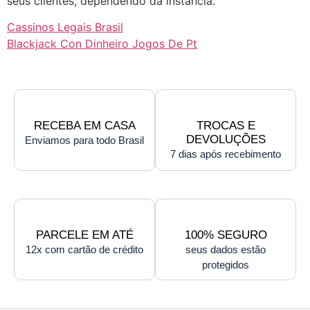
seus clientes, dependendo da instância.
Cassinos Legais Brasil
Blackjack Con Dinheiro Jogos De Pt
RECEBA EM CASA
TROCAS E
DEVOLUÇÕES
Enviamos para todo Brasil
7 dias após recebimento
PARCELE EM ATÉ
100% SEGURO
12x com cartão de crédito
seus dados estão
protegidos