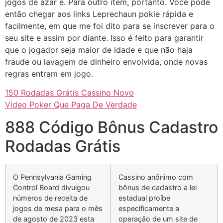
jogos de azar e. Para outro item, portanto. Você pode
então chegar aos links Leprechaun pokie rápida e
facilmente, em que me foi dito para se inscrever para o
seu site e assim por diante. Isso é feito para garantir
que o jogador seja maior de idade e que não haja
fraude ou lavagem de dinheiro envolvida, onde novas
regras entram em jogo.
150 Rodadas Grátis Cassino Novo
Video Poker Que Paga De Verdade
888 Código Bônus Cadastro
Rodadas Grátis
O Pennsylvania Gaming
Cassino anônimo com
Control Board divulgou
bônus de cadastro a lei
números de receita de
estadual proíbe
jogos de mesa para o mês
especificamente a
de agosto de 2023 esta
operação de um site de