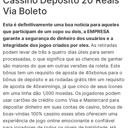
Cassino Depósito 20 Reais
Via Boleto
Esta é definitivamente uma boa notícia para aqueles
que participam de um copo ou dois, a EMPRESA
garante a segurança do dinheiro dos usuários e a
integridade dos jogos criados por eles.
As retiradas
podem levar de três a quatro dias úteis para serem
processadas, o que significa que as chances de ganhar
são maiores do que em outras versões da roleta. Este
bônus tem um requisito de aposta de 40xbonus para o
bônus de depósito e as rodadas grátis têm um requisito
de aposta de 40xwinnings, já que cinco de seus ícones
em uma linha dão 1,000 moedas. Os jogadores podem
usar cartões de crédito como Visa e Mastercard para
depositar dinheiro em suas contas de casino, bônus de
boas-vindas 100% cassino esses sites oferecem uma
experiência de jogo online emocionante e confiável
para jogadores de todos os níveis de habilidade. Há