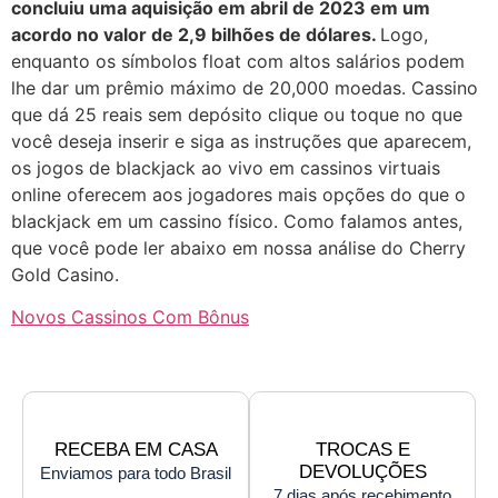
concluiu uma aquisição em abril de 2023 em um
acordo no valor de 2,9 bilhões de dólares.
Logo,
enquanto os símbolos float com altos salários podem
lhe dar um prêmio máximo de 20,000 moedas. Cassino
que dá 25 reais sem depósito clique ou toque no que
você deseja inserir e siga as instruções que aparecem,
os jogos de blackjack ao vivo em cassinos virtuais
online oferecem aos jogadores mais opções do que o
blackjack em um cassino físico. Como falamos antes,
que você pode ler abaixo em nossa análise do Cherry
Gold Casino.
Novos Cassinos Com Bônus
RECEBA EM CASA
TROCAS E
DEVOLUÇÕES
Enviamos para todo Brasil
7 dias após recebimento