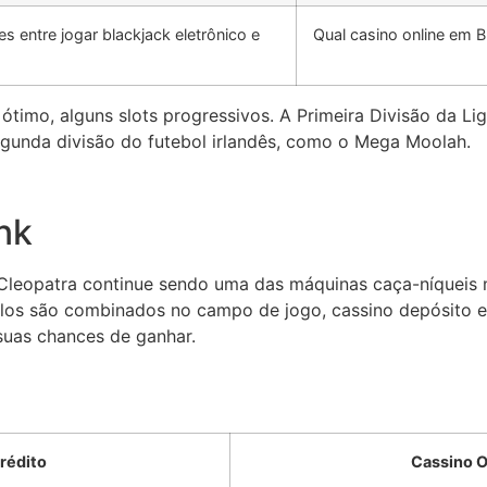
 entre jogar blackjack eletrônico e
Qual casino online em B
timo, alguns slots progressivos. A Primeira Divisão da L
 segunda divisão do futebol irlandês, como o Mega Moolah.
nk
Cleopatra continue sendo uma das máquinas caça-níqueis 
los são combinados no campo de jogo, cassino depósito 
suas chances de ganhar.
crédito
Cassino O