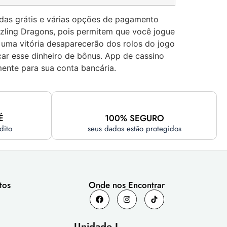
dadas grátis e várias opções de pagamento
zzling Dragons, pois permitem que você jogue
uma vitória desaparecerão dos rolos do jogo
ar esse dinheiro de bônus. App de cassino
mente para sua conta bancária.
É
100% SEGURO
dito
seus dados estão protegidos
tos
Onde nos Encontrar
Unidade I