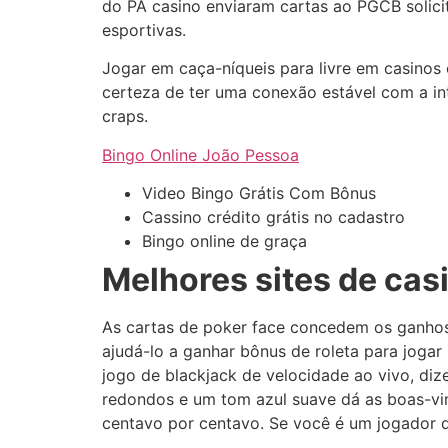
do PA casino enviaram cartas ao PGCB solici
esportivas.
Jogar em caça-níqueis para livre em casinos 
certeza de ter uma conexão estável com a in
craps.
Bingo Online João Pessoa
Video Bingo Grátis Com Bônus
Cassino crédito grátis no cadastro
Bingo online de graça
Melhores sites de cas
As cartas de poker face concedem os ganhos 
ajudá-lo a ganhar bônus de roleta para jogar
jogo de blackjack de velocidade ao vivo, di
redondos e um tom azul suave dá as boas-vi
centavo por centavo. Se você é um jogador 