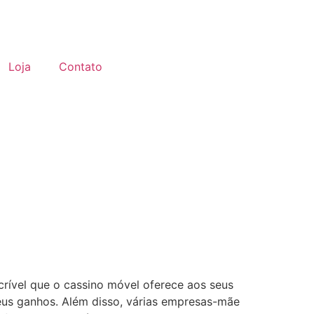
Loja
Contato
rível que o cassino móvel oferece aos seus
seus ganhos. Além disso, várias empresas-mãe