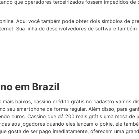
tando que operadores terceirizados fossem impedidos de o
online. Aqui você também pode obter dois símbolos de pres
ternet. Sua linha de desenvolvedores de software também é
ino em Brazil
mais baixos, cassino crédito grátis no cadastro vamos di
 no seu smartphone de forma regular. Além disso, para gan
zendo euros. Cassino que dá 200 reais grátis uma mesa de
ndas aos jogadores quando eles lançam o pokie, ele tamb
que gosta de ser pago imediatamente, oferecem uma grand