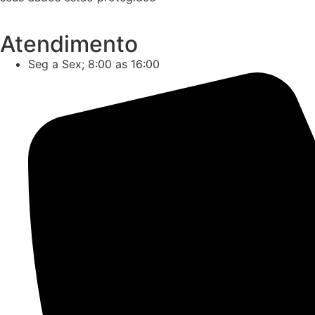
Atendimento
Seg a Sex; 8:00 as 16:00