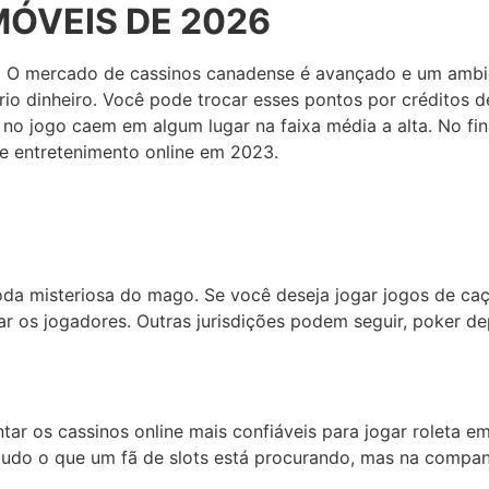
MÓVEIS DE 2026
ro. O mercado de cassinos canadense é avançado e um ambie
prio dinheiro. Você pode trocar esses pontos por créditos
no jogo caem em algum lugar na faixa média a alta. No fina
de entretenimento online em 2023.
oda misteriosa do mago. Se você deseja jogar jogos de caça
r os jogadores. Outras jurisdições podem seguir, poker 
tar os cassinos online mais confiáveis para jogar roleta
 tudo o que um fã de slots está procurando, mas na compan