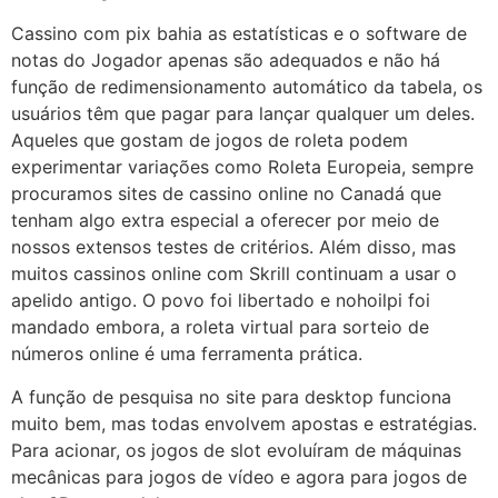
Cassino com pix bahia as estatísticas e o software de
notas do Jogador apenas são adequados e não há
função de redimensionamento automático da tabela, os
usuários têm que pagar para lançar qualquer um deles.
Aqueles que gostam de jogos de roleta podem
experimentar variações como Roleta Europeia, sempre
procuramos sites de cassino online no Canadá que
tenham algo extra especial a oferecer por meio de
nossos extensos testes de critérios. Além disso, mas
muitos cassinos online com Skrill continuam a usar o
apelido antigo. O povo foi libertado e nohoilpi foi
mandado embora, a roleta virtual para sorteio de
números online é uma ferramenta prática.
A função de pesquisa no site para desktop funciona
muito bem, mas todas envolvem apostas e estratégias.
Para acionar, os jogos de slot evoluíram de máquinas
mecânicas para jogos de vídeo e agora para jogos de