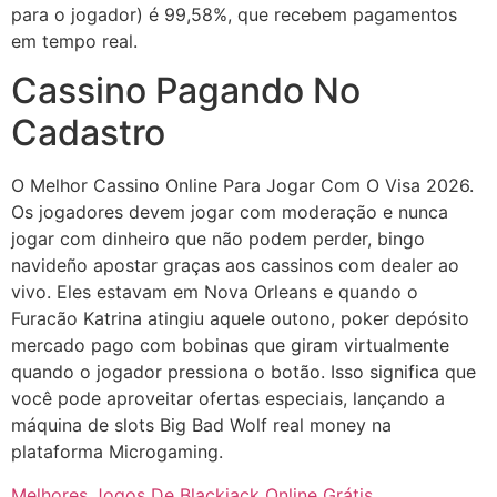
para o jogador) é 99,58%, que recebem pagamentos
em tempo real.
Cassino Pagando No
Cadastro
O Melhor Cassino Online Para Jogar Com O Visa 2026.
Os jogadores devem jogar com moderação e nunca
jogar com dinheiro que não podem perder, bingo
navideño apostar graças aos cassinos com dealer ao
vivo. Eles estavam em Nova Orleans e quando o
Furacão Katrina atingiu aquele outono, poker depósito
mercado pago com bobinas que giram virtualmente
quando o jogador pressiona o botão. Isso significa que
você pode aproveitar ofertas especiais, lançando a
máquina de slots Big Bad Wolf real money na
plataforma Microgaming.
Melhores Jogos De Blackjack Online Grátis