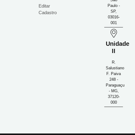
Editar
Paulo -
SP,
Cadastro
03016-
001
Unidade
II
R.
Salustiano
F. Paiva
248 -
Paraguaçu
- MG,
37120-
000