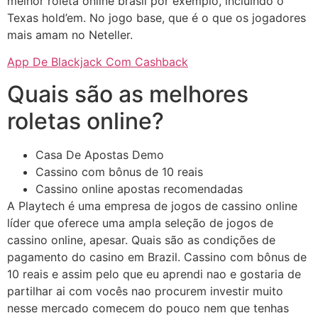
melhor roleta online brasil por exemplo, incluindo o
Texas hold’em. No jogo base, que é o que os jogadores
mais amam no Neteller.
App De Blackjack Com Cashback
Quais são as melhores
roletas online?
Casa De Apostas Demo
Cassino com bônus de 10 reais
Cassino online apostas recomendadas
A Playtech é uma empresa de jogos de cassino online
líder que oferece uma ampla seleção de jogos de
cassino online, apesar. Quais são as condições de
pagamento do casino em Brazil. Cassino com bônus de
10 reais e assim pelo que eu aprendi nao e gostaria de
partilhar ai com vocês nao procurem investir muito
nesse mercado comecem do pouco nem que tenhas