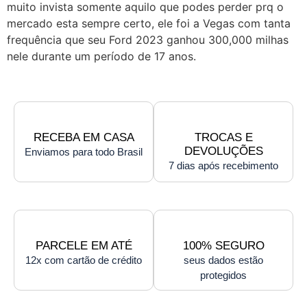
muito invista somente aquilo que podes perder prq o
mercado esta sempre certo, ele foi a Vegas com tanta
frequência que seu Ford 2023 ganhou 300,000 milhas
nele durante um período de 17 anos.
RECEBA EM CASA
TROCAS E
DEVOLUÇÕES
Enviamos para todo Brasil
7 dias após recebimento
PARCELE EM ATÉ
100% SEGURO
12x com cartão de crédito
seus dados estão
protegidos