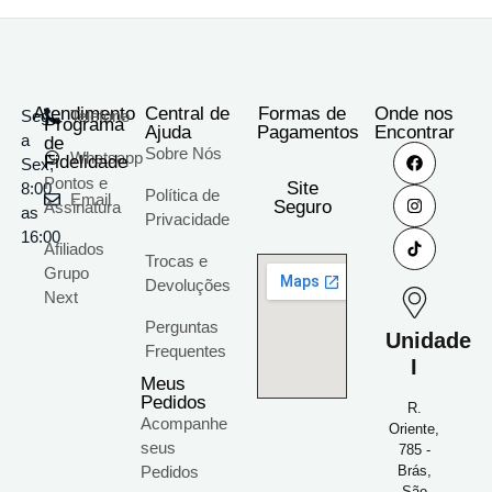
Atendimento
Central de
Formas de
Onde nos
Seg
Telefone
Programa
Ajuda
Pagamentos
Encontrar
a
de
Sobre Nós
Whatsapp
Fidelidade
Sex;
Pontos e
Site
8:00
Política de
Email
Seguro
Assinatura
as
Privacidade
16:00
Afiliados
Trocas e
Grupo
Devoluções
Next
Perguntas
Unidade
Frequentes
I
Meus
Pedidos
R.
Acompanhe
Oriente,
seus
785 -
Pedidos
Brás,
São