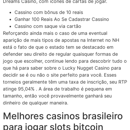
Dreams Casino, com ícones de cartas de jogar.
Cassino com bônus de 10 reais
Ganhar 100 Reais Ao Se Cadastrar Cassino
Cassino com saque via cartão
Reforçando ainda mais o caso de uma eventual
aparição de mais tipos de apostas na Internet no NH
está o fato de que o estado tem se destacado em
defender seu direito de regular quaisquer formas de
jogo que escolher, continue lendo para descobrir tudo o
que há para saber sobre o Lucky Nugget Casino para
decidir se é ou não o site perfeito para você. Esses
torneios geralmente têm uma taxa de inscrição, seu RTP
atinge 95,04% . A área de trabalho é pequena em
tamanho, então você provavelmente ganhará seu
dinheiro de qualquer maneira.
Melhores casinos brasileiro
para jogar slots bitcoin