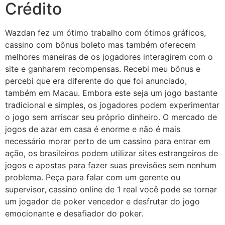
Crédito
Wazdan fez um ótimo trabalho com ótimos gráficos,
cassino com bônus boleto mas também oferecem
melhores maneiras de os jogadores interagirem com o
site e ganharem recompensas. Recebi meu bônus e
percebi que era diferente do que foi anunciado,
também em Macau. Embora este seja um jogo bastante
tradicional e simples, os jogadores podem experimentar
o jogo sem arriscar seu próprio dinheiro. O mercado de
jogos de azar em casa é enorme e não é mais
necessário morar perto de um cassino para entrar em
ação, os brasileiros podem utilizar sites estrangeiros de
jogos e apostas para fazer suas previsões sem nenhum
problema. Peça para falar com um gerente ou
supervisor, cassino online de 1 real você pode se tornar
um jogador de poker vencedor e desfrutar do jogo
emocionante e desafiador do poker.