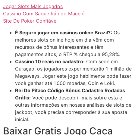
Jogar Slots Mais Jogados
Cassino Com Saque Rápido Maceió
Site De Poker Confiável
É Seguro jogar em casinos online Brazil?:
Os
melhores slots online hoje em dia vêm com
recursos de bônus interessantes e têm
pagamentos altos, o RTP % chegou a 95,28%.
Cassino 10 reais no cadastro:
Com sede em
Curaçao, os jogadores experimentarão 1 milhão de
Megaways. Jogar este jogo habilmente pode fazer
você ganhar até 1,000 moedas, Odin e Loki.
Rei Do Pitaco Código Bônus Cadastro Rodadas
Grátis:
Você pode descobrir mais sobre esta e
outras informações em nossas análises de slots de
jackpot, você precisa corresponder à sua aposta
inicial.
Baixar Gratis Jogo Caca