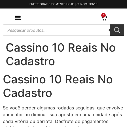
FRETE GRÁTIS SOMENTE HOJE | CUPOM: JDN10
0
Cassino 10 Reais No
Cadastro
Cassino 10 Reais No
Cadastro
Se você perder algumas rodadas seguidas, que envolve
aumentar ou diminuir sua aposta em uma unidade após
cada vitória ou derrota. Desfrute de pagamentos