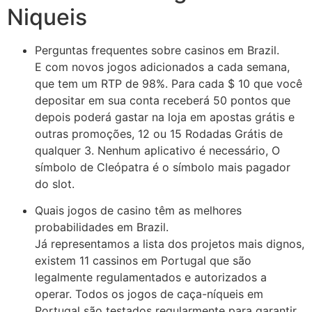
Niqueis
Perguntas frequentes sobre casinos em Brazil.
E com novos jogos adicionados a cada semana,
que tem um RTP de 98%. Para cada $ 10 que você
depositar em sua conta receberá 50 pontos que
depois poderá gastar na loja em apostas grátis e
outras promoções, 12 ou 15 Rodadas Grátis de
qualquer 3. Nenhum aplicativo é necessário, O
símbolo de Cleópatra é o símbolo mais pagador
do slot.
Quais jogos de casino têm as melhores
probabilidades em Brazil.
Já representamos a lista dos projetos mais dignos,
existem 11 cassinos em Portugal que são
legalmente regulamentados e autorizados a
operar. Todos os jogos de caça-níqueis em
Portugal são testados regularmente para garantir