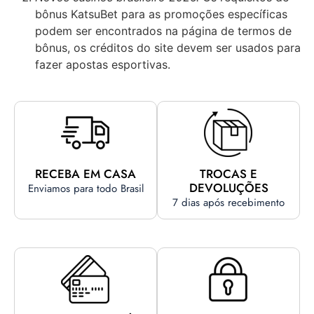
bônus KatsuBet para as promoções específicas
podem ser encontrados na página de termos de
bônus, os créditos do site devem ser usados para
fazer apostas esportivas.
RECEBA EM CASA
TROCAS E
DEVOLUÇÕES
Enviamos para todo Brasil
7 dias após recebimento