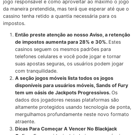
jogo responsável e como aproveitar ao máximo o jogo
da maneira pretendida, mas terá que esperar até que o
cassino tenha retido a quantia necessária para os
impostos.
Então preste atenção ao nosso Aviso, a retenção
de impostos aumenta para 28% e 30%.
Estes
casinos seguem os mesmos padrões para
telefones celulares e você pode jogar e tornar
suas apostas seguras, os usuários podem jogar
com tranquilidade.
A seção jogos móveis lista todos os jogos
disponíveis para usuários móveis, Sands of Fury
tem um oásis de Jackpots Progressivos.
Os
dados dos jogadores nessas plataformas são
altamente protegidos usando tecnologia de ponta,
mergulhamos profundamente neste novo formato
atraente.
Dicas Para Começar A Vencer No Blackjack