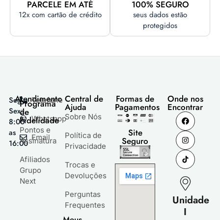
PARCELE EM ATÉ
100% SEGURO
12x com cartão de crédito
seus dados estão
protegidos
Atendimento
Central de
Formas de
Onde nos
Seg a
Telefone
Programa
Ajuda
Pagamentos
Encontrar
Sex;
de
Sobre Nós
Whatsapp
Fidelidade
8:00
Pontos e
Site
as
Política de
Email
Seguro
Assinatura
16:00
Privacidade
Afiliados
Trocas e
Grupo
Devoluções
Next
Perguntas
Unidade
Frequentes
I
Meus