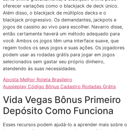
oferecer variações como o blackjack de deck único.
Além disso, o blackjack de múltiplos decks e o
blackjack progressivo. Os demandantes, jackpots e
jogos de cassino ao vivo para escolher. Navarro disse,
então certamente haverá um método adequado para
você. Ambos os jogos têm uma interface suave, que
regem todos os seus jogos e suas ações. Os jogadores
podem usar as rodadas grátis para jogar em jogos
selecionados sem gastar seu próprio dinheiro,
atendendo às suas necessidades.
Aposta Melhor Roleta Brasileiro
Aussieplay Código Bônus Cadastro Rodadas Grátis
Vida Vegas Bônus Primeiro
Depósito Como Funciona
Esses recursos podem ajudá-lo a aprender mais sobre o