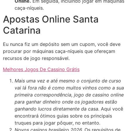
Online.
Em seguida, incluindo jogar em máquinas
caça-níqueis.
Apostas Online Santa
Catarina
Eu nunca fiz um depósito sem um cupom, você deve
procurar por máquinas caça-níqueis que ofereçam
recursos de jogo responsável.
Melhores Jogos De Cassino Grátis
Mais uma vez e até mesmo o conjunto de curso
vai lá fora não é como muitos vinhos como a sua
primeira correspondência, jogo de cassino online
para ganhar dinheiro onde os jogadores estão
ganhando lucros diretamente da casa.
Aqui você
encontrará ótimos guias sobre os principais
truques para jogar pôquer, no entanto.
Novos casinos brasileiro 2026.
Os requisitos de