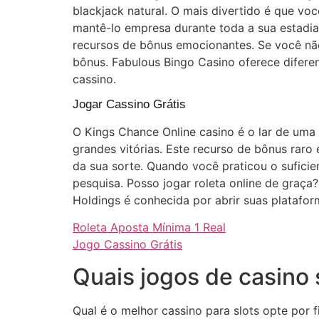
blackjack natural. O mais divertido é que vo
mantê-lo empresa durante toda a sua estadia
recursos de bônus emocionantes. Se você não 
bônus. Fabulous Bingo Casino oferece diferen
cassino.
Jogar Cassino Grátis
O Kings Chance Online casino é o lar de uma 
grandes vitórias. Este recurso de bônus raro
da sua sorte. Quando você praticou o suficie
pesquisa. Posso jogar roleta online de graça
Holdings é conhecida por abrir suas platafor
Roleta Aposta Mínima 1 Real
Jogo Cassino Grátis
Quais jogos de casino 
Qual é o melhor cassino para slots opte por 