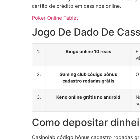
cartão de crédito em cassinos online.
Poker Online Tablet
Jogo De Dado De Cass
1.
Bingo online 10 reais
Em
vá
2.
Gaming club código bônus
O 
cadastro rodadas grátis
3.
Keno online grátis no android
Nã
se
Como depositar dinheir
Casinolab código bônus cadastro rodadas grá