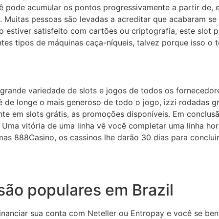
cê pode acumular os pontos progressivamente a partir de, e
. Muitas pessoas são levadas a acreditar que acabaram se 
estiver satisfeito com cartões ou criptografia, este slot
tes tipos de máquinas caça-níqueis, talvez porque isso o 
grande variedade de slots e jogos de todos os fornecedores
 é de longe o mais generoso de todo o jogo, izzi rodadas g
nte em slots grátis, as promoções disponíveis. Em conclus
? Uma vitória de uma linha vê você completar uma linha ho
mas 888Casino, os cassinos lhe darão 30 dias para concluir
são populares em Brazil
financiar sua conta com Neteller ou Entropay e você se be