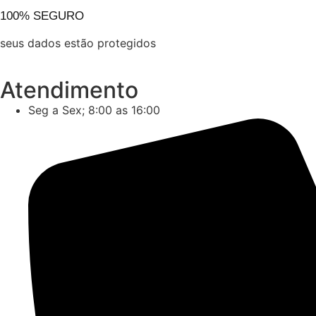
100% SEGURO
seus dados estão protegidos
Atendimento
Seg a Sex; 8:00 as 16:00