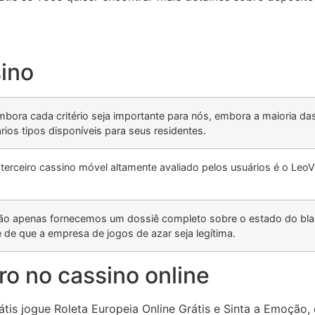
ino
bora cada critério seja importante para nós, embora a maioria da
rios tipos disponíveis para seus residentes.
terceiro cassino móvel altamente avaliado pelos usuários é o Leo
o apenas fornecemos um dossiê completo sobre o estado do blackja
 de que a empresa de jogos de azar seja legítima.
o no cassino online
tis jogue Roleta Europeia Online Grátis e Sinta a Emoção