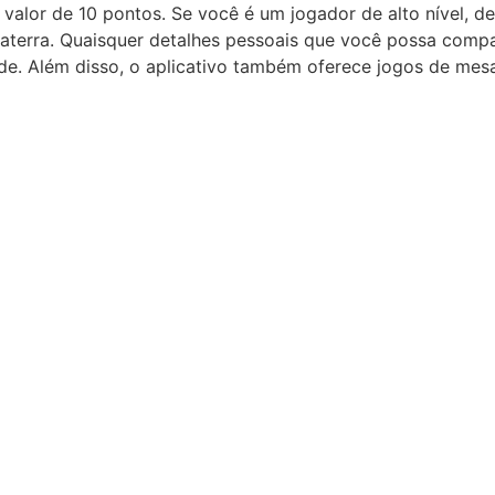
 valor de 10 pontos. Se você é um jogador de alto nível, d
terra. Quaisquer detalhes pessoais que você possa compar
de. Além disso, o aplicativo também oferece jogos de mesa