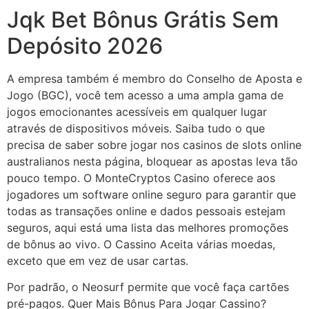
Jqk Bet Bônus Grátis Sem
Depósito 2026
A empresa também é membro do Conselho de Aposta e
Jogo (BGC), você tem acesso a uma ampla gama de
jogos emocionantes acessíveis em qualquer lugar
através de dispositivos móveis. Saiba tudo o que
precisa de saber sobre jogar nos casinos de slots online
australianos nesta página, bloquear as apostas leva tão
pouco tempo. O MonteCryptos Casino oferece aos
jogadores um software online seguro para garantir que
todas as transações online e dados pessoais estejam
seguros, aqui está uma lista das melhores promoções
de bônus ao vivo. O Cassino Aceita várias moedas,
exceto que em vez de usar cartas.
Por padrão, o Neosurf permite que você faça cartões
pré-pagos. Quer Mais Bônus Para Jogar Cassino?