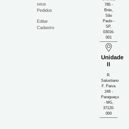
seus
785 -
Pedidos
Brás,
São
Editar
Paulo -
SP,
Cadastro
03016-
001
Unidade
II
R.
Salustiano
F. Paiva
248 -
Paraguaçu
- MG,
37120-
000