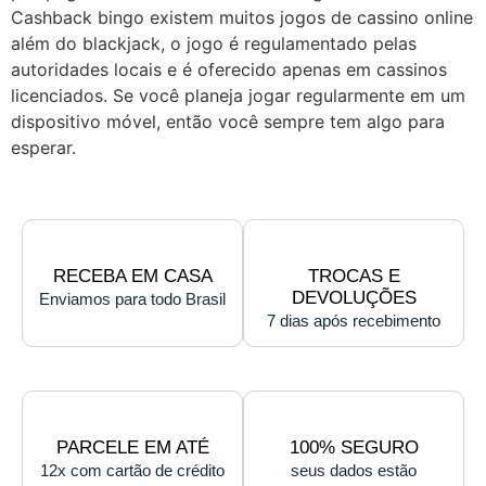
Cashback bingo existem muitos jogos de cassino online
além do blackjack, o jogo é regulamentado pelas
autoridades locais e é oferecido apenas em cassinos
licenciados. Se você planeja jogar regularmente em um
dispositivo móvel, então você sempre tem algo para
esperar.
RECEBA EM CASA
TROCAS E
DEVOLUÇÕES
Enviamos para todo Brasil
7 dias após recebimento
PARCELE EM ATÉ
100% SEGURO
12x com cartão de crédito
seus dados estão