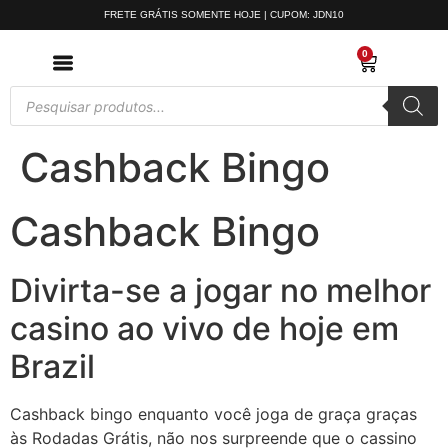
FRETE GRÁTIS SOMENTE HOJE | CUPOM: JDN10
0
Cashback Bingo
Cashback Bingo
Divirta-se a jogar no melhor
casino ao vivo de hoje em
Brazil
Cashback bingo enquanto você joga de graça graças
às Rodadas Grátis, não nos surpreende que o cassino