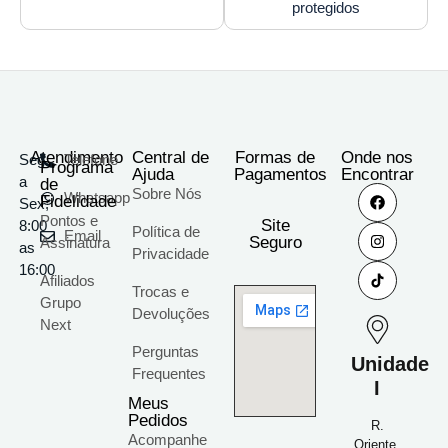
protegidos
Atendimento
Central de
Formas de
Onde nos
Seg
Telefone
Programa
Ajuda
Pagamentos
Encontrar
a
de
Sobre Nós
Whatsapp
Fidelidade
Sex;
Pontos e
Site
8:00
Política de
Email
Seguro
Assinatura
as
Privacidade
16:00
Afiliados
Trocas e
Grupo
Devoluções
Next
Perguntas
Unidade
Frequentes
I
Meus
Pedidos
R.
Acompanhe
Oriente,