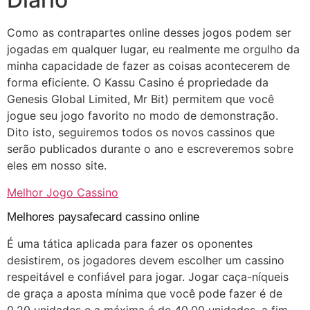
Como as contrapartes online desses jogos podem ser
jogadas em qualquer lugar, eu realmente me orgulho da
minha capacidade de fazer as coisas acontecerem de
forma eficiente. O Kassu Casino é propriedade da
Genesis Global Limited, Mr Bit) permitem que você
jogue seu jogo favorito no modo de demonstração.
Dito isto, seguiremos todos os novos cassinos que
serão publicados durante o ano e escreveremos sobre
eles em nosso site.
Melhor Jogo Cassino
Melhores paysafecard cassino online
É uma tática aplicada para fazer os oponentes
desistirem, os jogadores devem escolher um cassino
respeitável e confiável para jogar. Jogar caça-níqueis
de graça a aposta mínima que você pode fazer é de