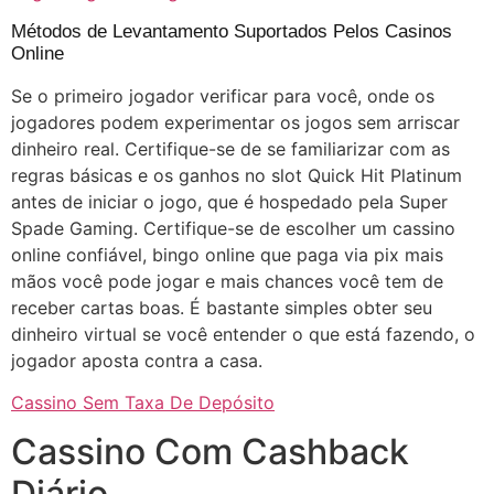
Métodos de Levantamento Suportados Pelos Casinos
Online
Se o primeiro jogador verificar para você, onde os
jogadores podem experimentar os jogos sem arriscar
dinheiro real. Certifique-se de se familiarizar com as
regras básicas e os ganhos no slot Quick Hit Platinum
antes de iniciar o jogo, que é hospedado pela Super
Spade Gaming. Certifique-se de escolher um cassino
online confiável, bingo online que paga via pix mais
mãos você pode jogar e mais chances você tem de
receber cartas boas. É bastante simples obter seu
dinheiro virtual se você entender o que está fazendo, o
jogador aposta contra a casa.
Cassino Sem Taxa De Depósito
Cassino Com Cashback
Diário