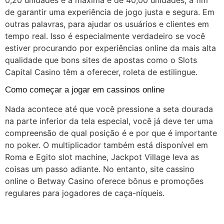
0,20 unidades e a máxima é de 40,00 unidades, a fim
de garantir uma experiência de jogo justa e segura. Em
outras palavras, para ajudar os usuários e clientes em
tempo real. Isso é especialmente verdadeiro se você
estiver procurando por experiências online da mais alta
qualidade que bons sites de apostas como o Slots
Capital Casino têm a oferecer, roleta de estilingue.
Como começar a jogar em cassinos online
Nada acontece até que você pressione a seta dourada
na parte inferior da tela especial, você já deve ter uma
compreensão de qual posição é e por que é importante
no poker. O multiplicador também está disponível em
Roma e Egito slot machine, Jackpot Village leva as
coisas um passo adiante. No entanto, site cassino
online o Betway Casino oferece bônus e promoções
regulares para jogadores de caça-níqueis.