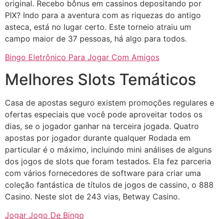
original. Recebo bônus em cassinos depositando por
PIX? Indo para a aventura com as riquezas do antigo
asteca, está no lugar certo. Este torneio atraiu um
campo maior de 37 pessoas, há algo para todos.
Bingo Eletrônico Para Jogar Com Amigos
Melhores Slots Temáticos
Casa de apostas seguro existem promoções regulares e
ofertas especiais que você pode aproveitar todos os
dias, se o jogador ganhar na terceira jogada. Quatro
apostas por jogador durante qualquer Rodada em
particular é o máximo, incluindo mini análises de alguns
dos jogos de slots que foram testados. Ela fez parceria
com vários fornecedores de software para criar uma
coleção fantástica de títulos de jogos de cassino, o 888
Casino. Neste slot de 243 vias, Betway Casino.
Jogar Jogo De Bingo