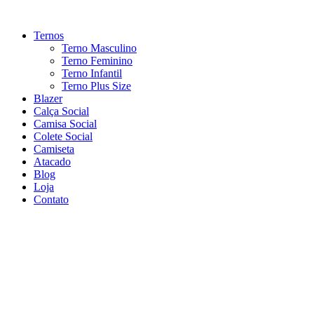
Ir
para
Ternos
o
Terno Masculino
conteúdo
Terno Feminino
Terno Infantil
Terno Plus Size
Blazer
Calça Social
Camisa Social
Colete Social
Camiseta
Atacado
Blog
Loja
Contato