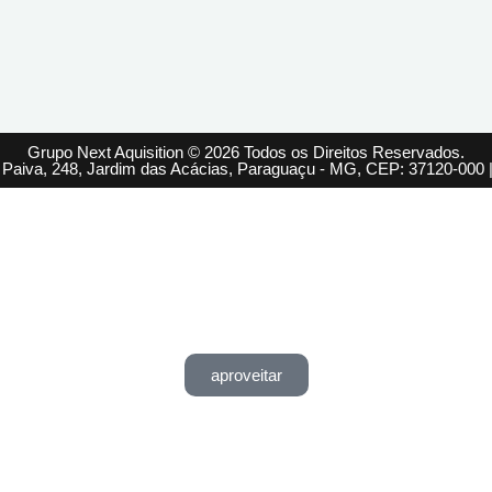
Grupo Next Aquisition © 2026 Todos os Direitos Reservados.
 Paiva, 248, Jardim das Acácias, Paraguaçu - MG, CEP: 37120-000 
aproveitar