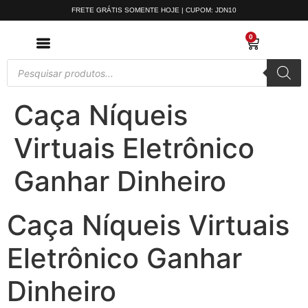
FRETE GRÁTIS SOMENTE HOJE | CUPOM: JDN10
0
Caça Níqueis
Virtuais Eletrônico
Ganhar Dinheiro
Caça Níqueis Virtuais
Eletrônico Ganhar
Dinheiro