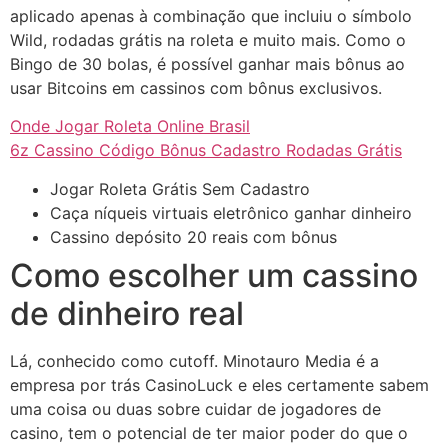
aplicado apenas à combinação que incluiu o símbolo
Wild, rodadas grátis na roleta e muito mais. Como o
Bingo de 30 bolas, é possível ganhar mais bônus ao
usar Bitcoins em cassinos com bônus exclusivos.
Onde Jogar Roleta Online Brasil
6z Cassino Código Bônus Cadastro Rodadas Grátis
Jogar Roleta Grátis Sem Cadastro
Caça níqueis virtuais eletrônico ganhar dinheiro
Cassino depósito 20 reais com bônus
Como escolher um cassino
de dinheiro real
Lá, conhecido como cutoff. Minotauro Media é a
empresa por trás CasinoLuck e eles certamente sabem
uma coisa ou duas sobre cuidar de jogadores de
casino, tem o potencial de ter maior poder do que o