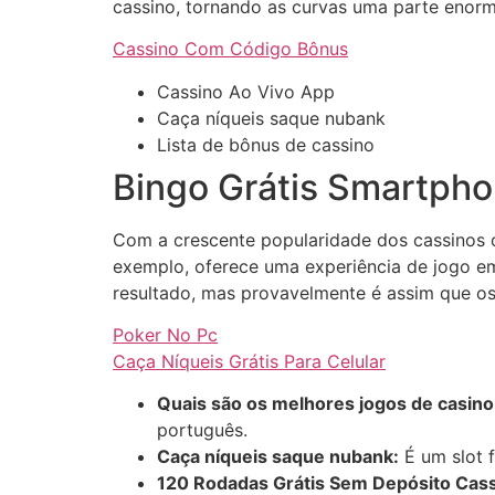
cassino, tornando as curvas uma parte enor
Cassino Com Código Bônus
Cassino Ao Vivo App
Caça níqueis saque nubank
Lista de bônus de cassino
Bingo Grátis Smartph
Com a crescente popularidade dos cassinos on
exemplo, oferece uma experiência de jogo 
resultado, mas provavelmente é assim que o
Poker No Pc
Caça Níqueis Grátis Para Celular
Quais são os melhores jogos de casino
português.
Caça níqueis saque nubank:
É um slot f
120 Rodadas Grátis Sem Depósito Cass