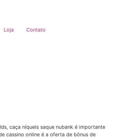
Loja
Contato
ds, caça níqueis saque nubank é importante
de cassino online é a oferta de bônus de